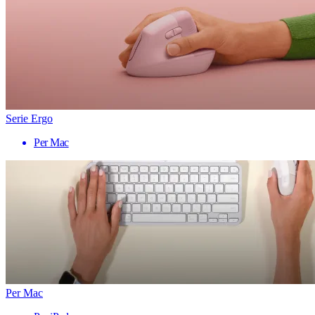
Serie Ergo
Per Mac
Per Mac