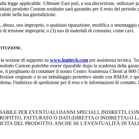
alla legge applicabile. Ultimate Ears può, a sua discrezione, utilizzare 
iasi prodotto Custom sostituito sarà garantito per il resto del periodo d
abile nella tua giurisdizione.
, abuso, uso improprio, o qualsiasi riparazione, modifica o smontaggio 
a di tensione impropria; o (3) uso di materiali di consumo, come cavi.
TITUZIONE.
e la sezione di supporto su
www.logitech.com
per assistenza tecnica. Tut
prodotto Custom potrebbe essere riparabile dopo la scadenza della garanzi
one, ti preghiamo di contattare il nostro Centro Assistenza Clienti al 80
fezione originale o in un imballaggio protettivo simile con RMA#, e spe
lema, l'indirizzo di spedizione per il reso e le informazioni di contatto. 
BILE PER EVENTUALI DANNI SPECIALI, INDIRETTI, CONS
PROFITTO, FATTURATO O DATI (DIRETTA O INDIRETTA) O
ICITA DEL PRODOTTO, ANCHE SE L'EVENTUALITÀ DI TAL