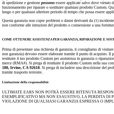
di spedizione e gestione
possono
essere applicate salvo dove vietato d
funzionamento per riparare o sostituire qualsiasi prodotto Custom. Quals
lungo o per qualsiasi ulteriore periodo di tempo che possa essere applic
Questa garanzia non copre problemi o danni derivanti da (1) incidente
non conforme alle istruzioni del prodotto o connessione a una fornitur
COME OTTENERE ASSISTENZA PER GARANZIA, RIPARAZIONE E SOS
Prima di presentare una richiesta di garanzia, ti consigliamo di visitar
non garanzia) devono essere elaborate tramite il punto di acquisto. Il 
restituire il tuo prodotto Custom per assistenza in garanzia o riparazi
merce (RMA#). Si prega di restituire il prodotto Custom nella sua con
180, Irvine, CA 92618
. Si prega di includere una descrizione del prob
tramite trasporto terrestre.
Limitazione della responsabilità
ULTIMATE EARS NON POTRÀ ESSERE RITENUTA RESPONSA
ESEMPLIFICATIVO MA NON ESAUSTIVO, LA PERDITA DI 
VIOLAZIONE DI QUALSIASI GARANZIA ESPRESSA O IMPL