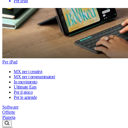
Per iPad
Per iPad
MX per i creativi
MX per i programmatori
In movimento
Ultimate Ears
Per il gioco
Per le aziende
Software
Offerte
Pianeta