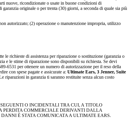
parti nuove, ricondizionate o usate in buone condizioni di
i garanzia originale o per trenta (30) giorni, a seconda di quale sia più
non autorizzato; (2) operazione o manutenzione impropria, utilizzo
te le richieste di assistenza per riparazione o sostituzione (garanzia o
a e le stime di riparazione sono disponibili su richiesta. Se devi
0-589-6531 per ottenere un numero di autorizzazione per il reso della
dire con spese pagate e assicurate a:
Ultimate Ears, 3 Jenner, Suite
Le riparazioni in garanzia ti saranno restituite senza alcun costo
EGUENTI O INCIDENTALI TRA CUI, A TITOLO
 LA PERDITA COMMERCIALE DERIVANTI DALLA
I DANNI È STATA COMUNICATA A ULTIMATE EARS.