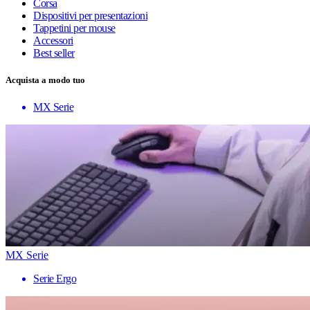
Corsa
Dispositivi per presentazioni
Tappetini per mouse
Accessori
Best seller
Acquista a modo tuo
MX Serie
MX Serie
Serie Ergo