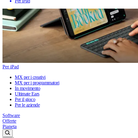
Per iPad
Per iPad
MX per i creativi
MX per i programmatori
In movimento
Ultimate Ears
Per il gioco
Per le aziende
Software
Offerte
Pianeta