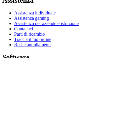
Assistenza
Assistenza individuale
Assistenza gaming
Assistenza per aziende e istruzione
Contattaci
Parti di ricambio
Traccia il tuo ordine
Resi e annullamenti
Software
G Hub per gaming e streaming
Options+ per prestazioni ottimali
Logitech
Acquista prodotti
Per la produttività
Per gaming e streaming