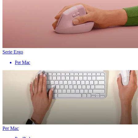
Serie Ergo
Per Mac
Per Mac