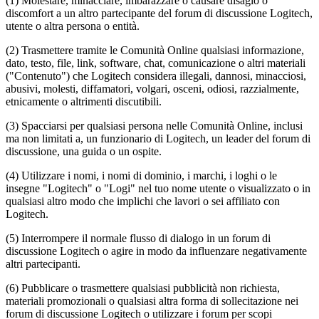
(1) Molestare, minacciare, imbarazzare o causare disagio o
discomfort a un altro partecipante del forum di discussione Logitech,
utente o altra persona o entità.
(2) Trasmettere tramite le Comunità Online qualsiasi informazione,
dato, testo, file, link, software, chat, comunicazione o altri materiali
("Contenuto") che Logitech considera illegali, dannosi, minacciosi,
abusivi, molesti, diffamatori, volgari, osceni, odiosi, razzialmente,
etnicamente o altrimenti discutibili.
(3) Spacciarsi per qualsiasi persona nelle Comunità Online, inclusi
ma non limitati a, un funzionario di Logitech, un leader del forum di
discussione, una guida o un ospite.
(4) Utilizzare i nomi, i nomi di dominio, i marchi, i loghi o le
insegne "Logitech" o "Logi" nel tuo nome utente o visualizzato o in
qualsiasi altro modo che implichi che lavori o sei affiliato con
Logitech.
(5) Interrompere il normale flusso di dialogo in un forum di
discussione Logitech o agire in modo da influenzare negativamente
altri partecipanti.
(6) Pubblicare o trasmettere qualsiasi pubblicità non richiesta,
materiali promozionali o qualsiasi altra forma di sollecitazione nei
forum di discussione Logitech o utilizzare i forum per scopi