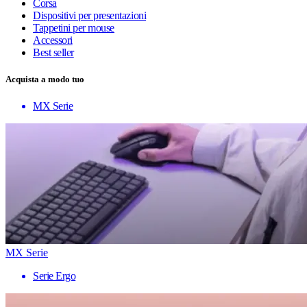
Corsa
Dispositivi per presentazioni
Tappetini per mouse
Accessori
Best seller
Acquista a modo tuo
MX Serie
MX Serie
Serie Ergo