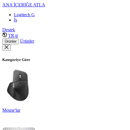
ANA İÇERİĞE ATLA
Logitech G
İş
Destek
TR,tr
Ürünler
Ürünler
Kategoriye Göre
Mouse'lar