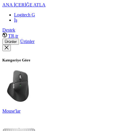
ANA İÇERİĞE ATLA
Logitech G
İş
Destek
TR,tr
Ürünler
Ürünler
Kategoriye Göre
Mouse'lar