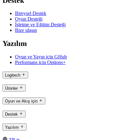
Destek
Bireysel Destek
Oyun Desteği
İşletme ve Eğitim Desteği
Bize ulaşın
Yazılım
Oyun ve Yayın için GHub
Performans için Options+
Logitech
Ürünler
Oyun ve Akış için
Destek
Yazılım
TR,tr