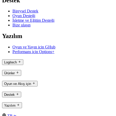
Destek
Bireysel Destek
Oyun Desteği
İşletme ve Eğitim Desteği
Bize ulaşın
Yazılım
Oyun ve Yayın için GHub
Performans için Options+
Logitech
Ürünler
Oyun ve Akış için
Destek
Yazılım
TR,tr