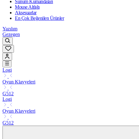
Sunum Kumandaları
Mouse Altlığı
Aksesuarlar
En Çok Beğenilen Ürünler
Yazılım
Gezegen
Logi
Oyun Klavyeleri
G512
Logi
Oyun Klavyeleri
G512