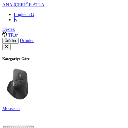
ANA İÇERİĞE ATLA
Logitech G
İş
Destek
TR,tr
Ürünler
Ürünler
Kategoriye Göre
Mouse'lar