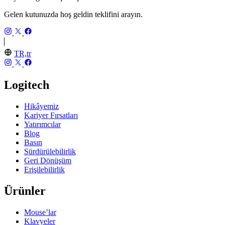
Gelen kutunuzda hoş geldin teklifini arayın.
TR,tr
Logitech
Hikâyemiz
Kariyer Fırsatları
Yatırımcılar
Blog
Basın
Sürdürülebilirlik
Geri Dönüşüm
Erişilebilirlik
Ürünler
Mouse’lar
Klavyeler