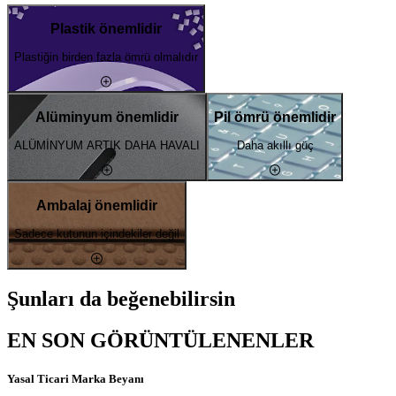
Plastik önemlidir
Plastiğin birden fazla ömrü olmalıdır
Alüminyum önemlidir
Pil ömrü önemlidir
ALÜMİNYUM ARTIK DAHA HAVALI
Daha akıllı güç
Ambalaj önemlidir
Sadece kutunun içindekiler değil
Şunları da beğenebilirsin
EN SON GÖRÜNTÜLENENLER
Yasal Ticari Marka Beyanı