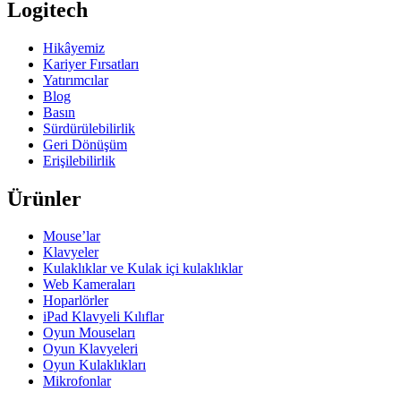
Logitech
Hikâyemiz
Kariyer Fırsatları
Yatırımcılar
Blog
Basın
Sürdürülebilirlik
Geri Dönüşüm
Erişilebilirlik
Ürünler
Mouse’lar
Klavyeler
Kulaklıklar ve Kulak içi kulaklıklar
Web Kameraları
Hoparlörler
iPad Klavyeli Kılıflar
Oyun Mouseları
Oyun Klavyeleri
Oyun Kulaklıkları
Mikrofonlar