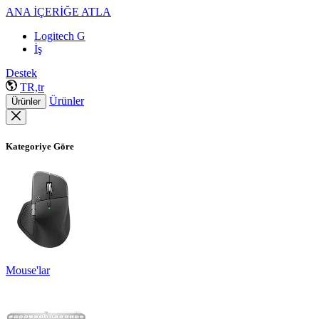
ANA İÇERİĞE ATLA
Logitech G
İş
Destek
TR,tr
Ürünler
Ürünler
Kategoriye Göre
Mouse'lar