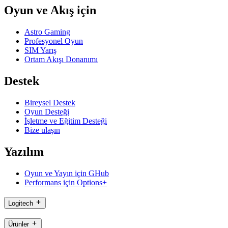
Oyun ve Akış için
Astro Gaming
Profesyonel Oyun
SIM Yarış
Ortam Akışı Donanımı
Destek
Bireysel Destek
Oyun Desteği
İşletme ve Eğitim Desteği
Bize ulaşın
Yazılım
Oyun ve Yayın için GHub
Performans için Options+
Logitech
Ürünler