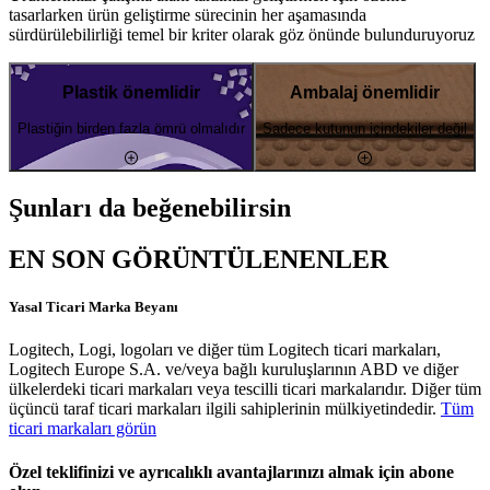
tasarlarken ürün geliştirme sürecinin her aşamasında
sürdürülebilirliği temel bir kriter olarak göz önünde bulunduruyoruz
Plastik önemlidir
Ambalaj önemlidir
Plastiğin birden fazla ömrü olmalıdır
Sadece kutunun içindekiler değil
Şunları da beğenebilirsin
EN SON GÖRÜNTÜLENENLER
Yasal Ticari Marka Beyanı
Logitech, Logi, logoları ve diğer tüm Logitech ticari markaları,
Logitech Europe S.A. ve/veya bağlı kuruluşlarının ABD ve diğer
ülkelerdeki ticari markaları veya tescilli ticari markalarıdır. Diğer tüm
üçüncü taraf ticari markaları ilgili sahiplerinin mülkiyetindedir.
Tüm
ticari markaları görün
Özel teklifinizi ve ayrıcalıklı avantajlarınızı almak için abone