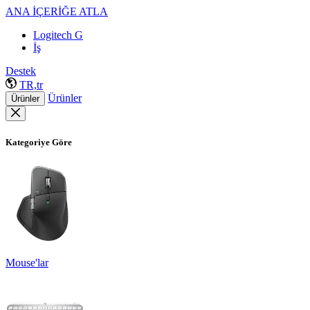
ANA İÇERİĞE ATLA
Logitech G
İş
Destek
TR,tr
Ürünler
Ürünler
Kategoriye Göre
Mouse'lar