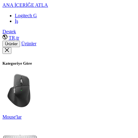
ANA İÇERİĞE ATLA
Logitech G
İş
Destek
TR,tr
Ürünler
Ürünler
Kategoriye Göre
Mouse'lar