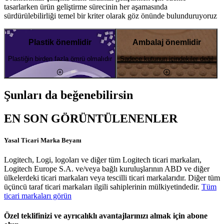
tasarlarken ürün geliştirme sürecinin her aşamasında
sürdürülebilirliği temel bir kriter olarak göz önünde bulunduruyoruz
Plastik önemlidir
Ambalaj önemlidir
Plastiğin birden fazla ömrü olmalıdır
Sadece kutunun içindekiler değil
Şunları da beğenebilirsin
EN SON GÖRÜNTÜLENENLER
Yasal Ticari Marka Beyanı
Logitech, Logi, logoları ve diğer tüm Logitech ticari markaları,
Logitech Europe S.A. ve/veya bağlı kuruluşlarının ABD ve diğer
ülkelerdeki ticari markaları veya tescilli ticari markalarıdır. Diğer tüm
üçüncü taraf ticari markaları ilgili sahiplerinin mülkiyetindedir.
Tüm
ticari markaları görün
Özel teklifinizi ve ayrıcalıklı avantajlarınızı almak için abone