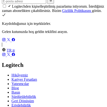
Logitechden kişiselleştirilmiş pazarlama istiyorum. İstediğiniz
zaman abonelikten çıkabilirsiniz. Bizim
Gizlilik Politikasını
görün.
Kaydolduğunuz için teşekkürler.
Gelen kutunuzda hoş geldin teklifini arayın.
TR,tr
Logitech
Hikâyemiz
Kariyer Fırsatları
Yatırımcılar
Blog
Basın
Sürdürülebilirlik
Geri Dönüşüm
Erişilebilirlik