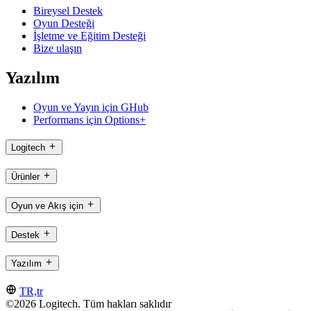
Bireysel Destek
Oyun Desteği
İşletme ve Eğitim Desteği
Bize ulaşın
Yazılım
Oyun ve Yayın için GHub
Performans için Options+
Logitech
Ürünler
Oyun ve Akış için
Destek
Yazılım
TR,tr
©2026 Logitech. Tüm hakları saklıdır