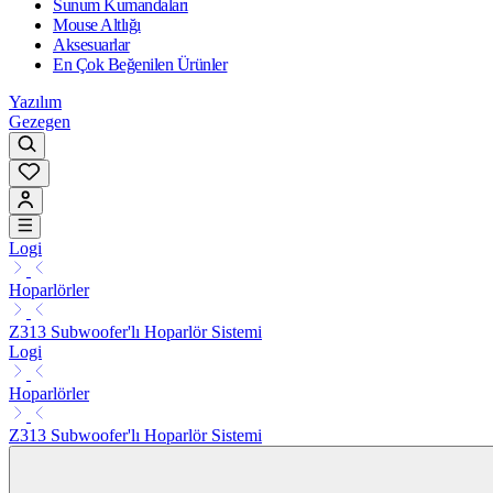
Sunum Kumandaları
Mouse Altlığı
Aksesuarlar
En Çok Beğenilen Ürünler
Yazılım
Gezegen
Logi
Hoparlörler
Z313 Subwoofer'lı Hoparlör Sistemi
Logi
Hoparlörler
Z313 Subwoofer'lı Hoparlör Sistemi