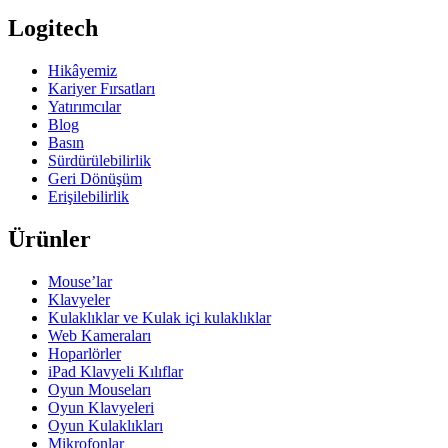
Logitech
Hikâyemiz
Kariyer Fırsatları
Yatırımcılar
Blog
Basın
Sürdürülebilirlik
Geri Dönüşüm
Erişilebilirlik
Ürünler
Mouse’lar
Klavyeler
Kulaklıklar ve Kulak içi kulaklıklar
Web Kameraları
Hoparlörler
iPad Klavyeli Kılıflar
Oyun Mouseları
Oyun Klavyeleri
Oyun Kulaklıkları
Mikrofonlar