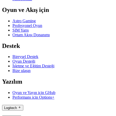
Oyun ve Akış için
Astro Gaming
Profesyonel Oyun
SIM Yarış
Ortam Akışı Donanımı
Destek
Bireysel Destek
Oyun Desteği
İşletme ve Eğitim Desteği
Bize ulaşın
Yazılım
Oyun ve Yayın için GHub
Performans için Options+
Logitech