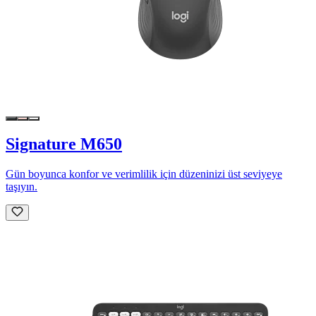
Signature M650
Gün boyunca konfor ve verimlilik için düzeninizi üst seviyeye
taşıyın.