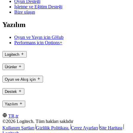
Oyun Desteği
İşletme ve Eğitim Desteği
Bize ulaşın
Yazılım
Oyun ve Yayın için GHub
Performans için Options+
Logitech
Ürünler
Oyun ve Akış için
Destek
Yazılım
TR,tr
©2026 Logitech. Tüm hakları saklıdır
Kullanım Şartları
Gizlilik Politikası.
Çerez Ayarları
Site Haritası