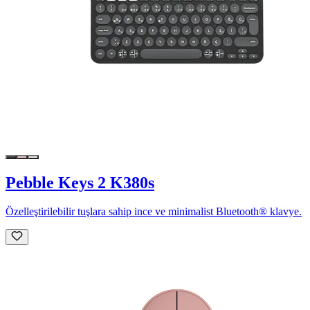
Pebble Keys 2 K380s
Özelleştirilebilir tuşlara sahip ince ve minimalist Bluetooth® klavye.