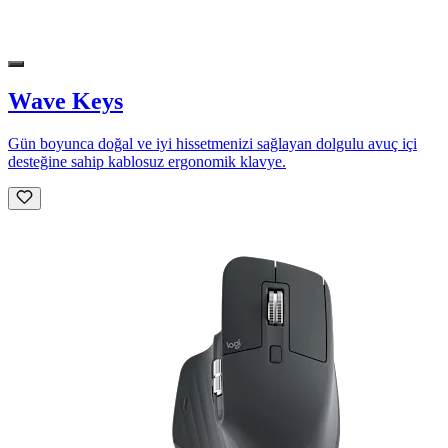
Wave Keys
Gün boyunca doğal ve iyi hissetmenizi sağlayan dolgulu avuç içi
desteğine sahip kablosuz ergonomik klavye.