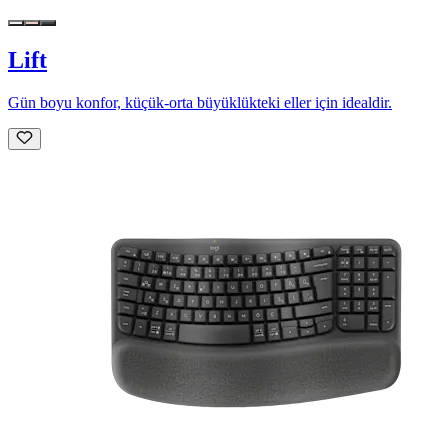
Lift
Gün boyu konfor, küçük-orta büyüklükteki eller için idealdir.