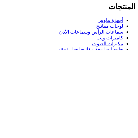
المنتجات
أجهزة ماوس
لوحات مفاتيح
سماعات الرأس وسماعات الأذن
كاميرات ويب
مكبرات الصوت
حافظات لوحة مفاتيح لجهاز iPad
أجهزة ماوس للألعاب
لوحات مفاتيح للألعاب
سماعة رأس للألعاب
الدعم
دعم فردي
دعم الألعاب
تواصل معنا
Logitech
المنتجات