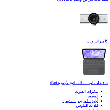
كاميرات ويب
حافظات لوحات المفاتيح لأجهزة ‏iPad
مكبرات الصوت
السباق
أجهزة العروض التقديمية
لبادات الماوس