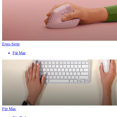
Ergo-Serie
Für Mac
Für Mac