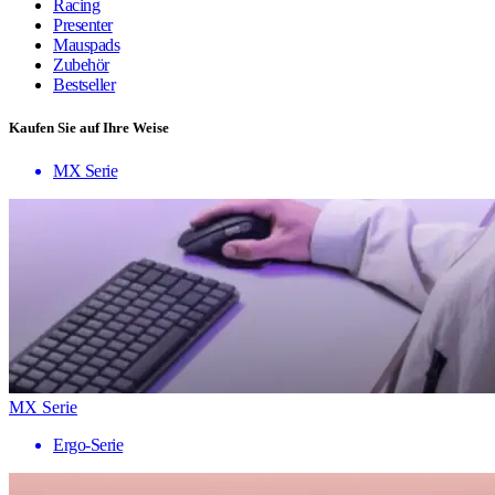
Racing
Presenter
Mauspads
Zubehör
Bestseller
Kaufen Sie auf Ihre Weise
MX Serie
MX Serie
Ergo-Serie