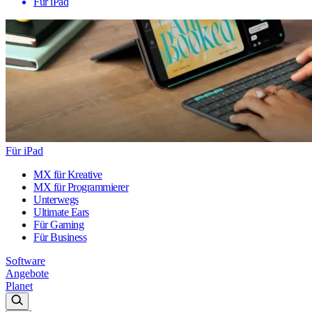
Für iPad
Für iPad
MX für Kreative
MX für Programmierer
Unterwegs
Ultimate Ears
Für Gaming
Für Business
Software
Angebote
Planet