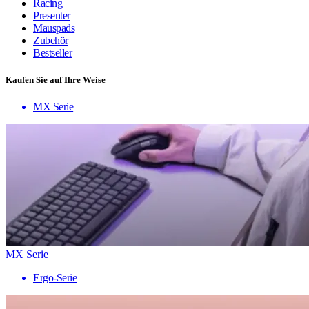
Racing
Presenter
Mauspads
Zubehör
Bestseller
Kaufen Sie auf Ihre Weise
MX Serie
MX Serie
Ergo-Serie