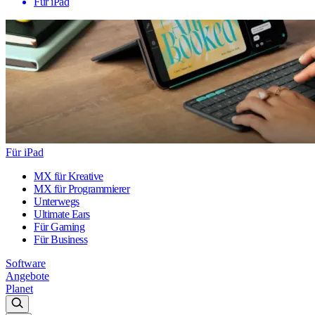
Für iPad
Für iPad
MX für Kreative
MX für Programmierer
Unterwegs
Ultimate Ears
Für Gaming
Für Business
Software
Angebote
Planet