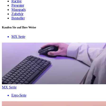
Racing
Presenter
Mauspads
Zubehör
Bestseller
Kaufen Sie auf Ihre Weise
MX Serie
MX Serie
Ergo-Serie