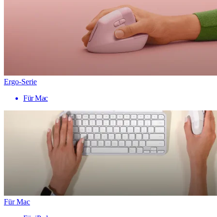
Ergo-Serie
Für Mac
Für Mac