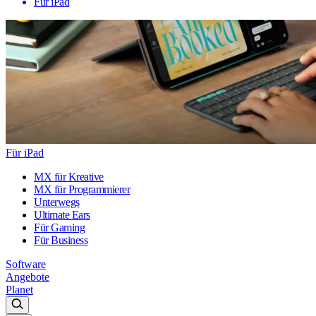
Für iPad
Für iPad
MX für Kreative
MX für Programmierer
Unterwegs
Ultimate Ears
Für Gaming
Für Business
Software
Angebote
Planet