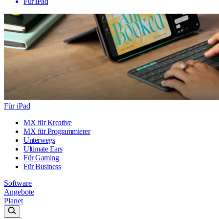
Für iPad
Für iPad
MX für Kreative
MX für Programmierer
Unterwegs
Ultimate Ears
Für Gaming
Für Business
Software
Angebote
Planet