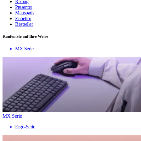
Racing
Presenter
Mauspads
Zubehör
Bestseller
Kaufen Sie auf Ihre Weise
MX Serie
MX Serie
Ergo-Serie