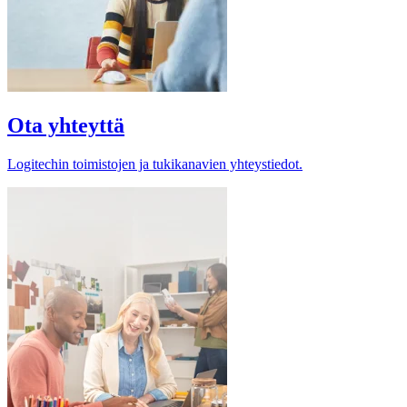
Ota yhteyttä
Logitechin toimistojen ja tukikanavien yhteystiedot.