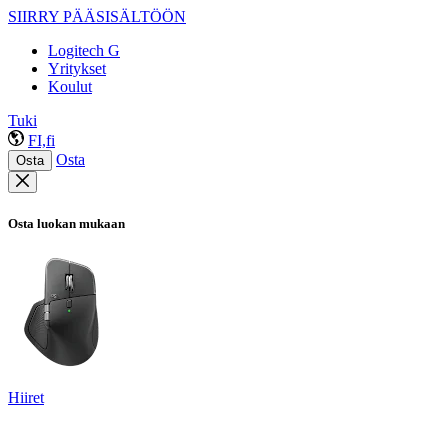
SIIRRY PÄÄSISÄLTÖÖN
Logitech G
Yritykset
Koulut
Tuki
FI,fi
Osta
Osta
Osta luokan mukaan
Hiiret