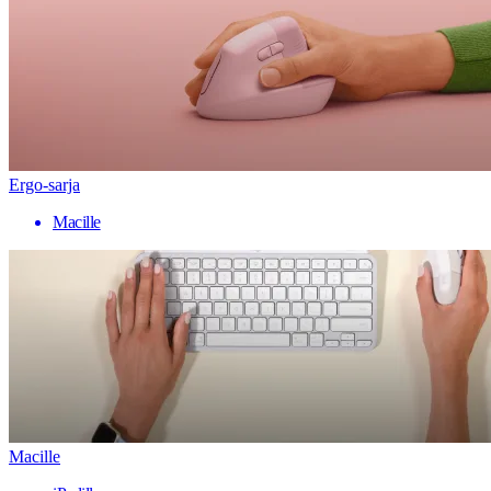
Ergo-sarja
Macille
Macille