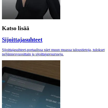
Katso lisää
Sijoittajasuhteet
Sijoittajasuhteet-portaalissa näet muun muassa taloustietoja, tulokset
neljännesvuosittain ja sijoittajaresursseja.