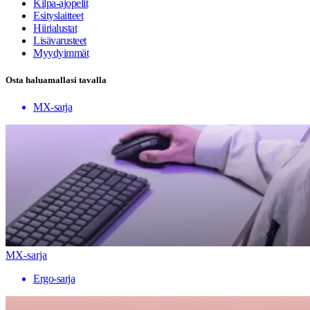
Kilpa-ajopelit
Esityslaitteet
Hiirialustat
Lisävarusteet
Myydyimmät
Osta haluamallasi tavalla
MX-sarja
MX-sarja
Ergo-sarja