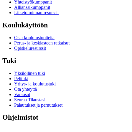
Yhteistyökumppanit
Allianssikumppanit
Liiketoiminnan resurssit
Koulukäyttöön
Osta koulutustuotteita
Perus- ja keskiasteen ratkaisut
Opiskeluresurssit
Tuki
Yksilöllinen tuki
Pelituki
Yritys- ja koulutustuki
Ota yhteyttä
Varaosat
Seuraa Tilaustasi
Palautukset ja peruutukset
Ohjelmistot
G HUB pelaamiseen ja suoratoistoon