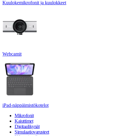
Kuulokemikrofonit ja kuulokkeet
Webcamit
iPad-näppäimistökotelot
Mikrofonit
Kaiuttimet
Digitaalikynät
Simulaatiovarusteet