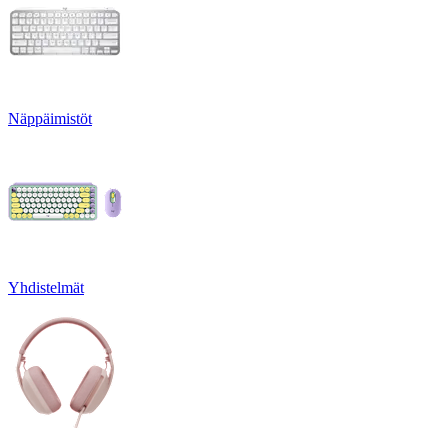
Näppäimistöt
Yhdistelmät