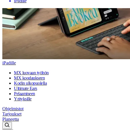
iPadille
iPadille
MX luovaan työhön
MX koodaukseen
Kodin ulkopuolella
Ultimate Ears
Pelaamiseen
Yrityksille
Ohjelmistot
Tarjoukset
Planeetta