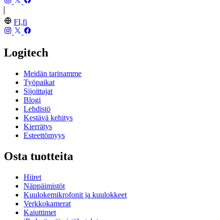
FI,fi
Logitech
Meidän tarinamme
Työpaikat
Sijoittajat
Blogi
Lehdistö
Kestävä kehitys
Kierrätys
Esteettömyys
Osta tuotteita
Hiiret
Näppäimistöt
Kuulokemikrofonit ja kuulokkeet
Verkkokamerat
Kaiuttimet