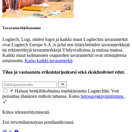
Tavaramerkkilausunto
Logitech, Logi, niiden logot ja kaikki muut Logitechin tavaramerkit
ovat Logitech Europe S.A.:n ja/tai sen tytäryhtiöiden tavaramerkkejä
tai rekisteröityjä tavaramerkkejä Yhdysvalloissa ja muissa maissa.
Kaikki muut kolmansien osapuolten tavaramerkit ovat omistajiensa
omaisuutta.
Katso kaikki tavaramerkit
Tilaa ja vastaanota erikoistarjouksesi sekä eksklusiiviset edut.
Haluan henkilökohtaista markkinointia Logitechltä. Voit
peruuttaa tilauksen milloin tahansa. Katso
tietosuojakäytäntömme.
Kiitos rekisteröitymisestä.
Etsi tervetuliaistarjous postilaatikostasi.