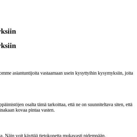
ksiin
ksiin
iomme asiantuntijoita vastaamaan usein kysyttyihin kysymyksiin, joita
mistöjen osalta tämä tarkoittaa, että ne on suunniteltava siten, että
i ainakaan kovaa pintaa vasten.
ta. Näin voit käyttää tietokonetta mukavasti pidempään.