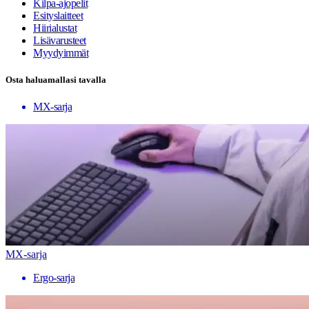
Kilpa-ajopelit
Esityslaitteet
Hiirialustat
Lisävarusteet
Myydyimmät
Osta haluamallasi tavalla
MX-sarja
MX-sarja
Ergo-sarja