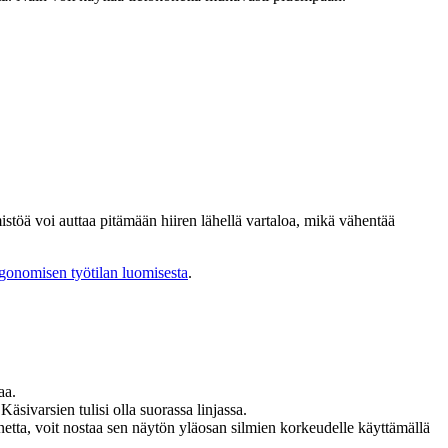
öä voi auttaa pitämään hiiren lähellä vartaloa, mikä vähentää
gonomisen työtilan luomisesta
.
aa.
sivarsien tulisi olla suorassa linjassa.
netta, voit nostaa sen näytön yläosan silmien korkeudelle käyttämällä