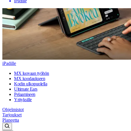
iPadille
iPadille
MX luovaan työhön
MX koodaukseen
Kodin ulkopuolella
Ultimate Ears
Pelaamiseen
Yrityksille
Ohjelmistot
Tarjoukset
Planeetta