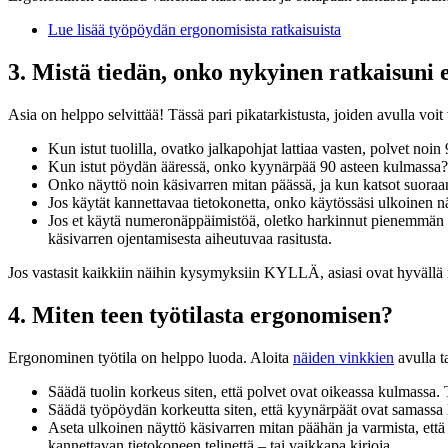
Lue lisää työpöydän ergonomisista ratkaisuista
3. Mistä tiedän, onko nykyinen ratkaisuni
Asia on helppo selvittää! Tässä pari pikatarkistusta, joiden avulla vo
Kun istut tuolilla, ovatko jalkapohjat lattiaa vasten, polvet noin
Kun istut pöydän ääressä, onko kyynärpää 90 asteen kulmassa?
Onko näyttö noin käsivarren mitan päässä, ja kun katsot suora
Jos käytät kannettavaa tietokonetta, onko käytössäsi ulkoinen n
Jos et käytä numeronäppäimistöä, oletko harkinnut pienemmän
käsivarren ojentamisesta aiheutuvaa rasitusta.
Jos vastasit kaikkiin näihin kysymyksiin KYLLÄ, asiasi ovat hyvällä 
4. Miten teen työtilasta ergonomisen?
Ergonominen työtila on helppo luoda. Aloita
näiden vinkkien
avulla ta
Säädä tuolin korkeus siten, että polvet ovat oikeassa kulmassa. Ta
Säädä työpöydän korkeutta siten, että kyynärpäät ovat samassa l
Aseta ulkoinen näyttö käsivarren mitan päähän ja varmista, että
kannettavan tietokoneen telinettä – tai vaikkapa kirjoja.