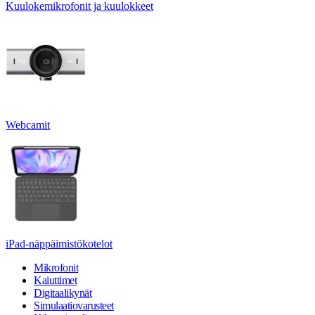
Kuulokemikrofonit ja kuulokkeet
Webcamit
iPad-näppäimistökotelot
Mikrofonit
Kaiuttimet
Digitaalikynät
Simulaatiovarusteet