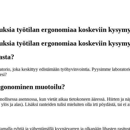
 työtilan ergonomiaa koskeviin kysymy
 työtilan ergonomiaa koskeviin kysymy
asta?
ratorio, joka keskittyy edistämään työhyvinvointia. Pyysimme laborator
esi?
 ergonominen muotoilu?
essa asennossa, kun vietät aikaa tietokoneen ääressä. Hiirten ja näppäi
i ylös ja alas). Lisäksi ranteiden tulisi mieluiten olla irti pöydästä, tai e
amalla ryhtiä ja vähentämällä kyynärvarren ja olkapään lihasten rasitus