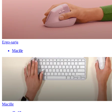
Ergo-sarja
Macille
Macille