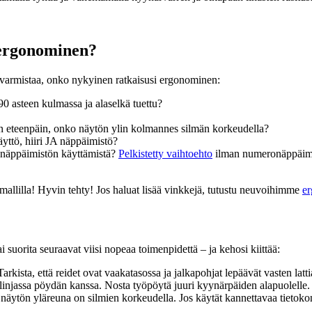
 ergonominen?
it varmistaa, onko nykyinen ratkaisusi ergonominen:
 90 asteen kulmassa ja alaselkä tuettu?
an eteenpäin, onko näytön ylin kolmannes silmän korkeudella?
äyttö, hiiri JA näppäimistö?
 näppäimistön käyttämistä?
Pelkistetty vaihtoehto
ilman numeronäppäimist
mallilla! Hyvin tehty! Jos haluat lisää vinkkejä, tutustu neuvoihimme
er
i suorita seuraavat viisi nopeaa toimenpidettä – ja kehosi kiittää:
rkista, että reidet ovat vaakatasossa ja jalkapohjat lepäävät vasten latti
injassa pöydän kanssa. Nosta työpöytä juuri kyynärpäiden alapuolelle. Kä
 näytön yläreuna on silmien korkeudella. Jos käytät kannettavaa tietoko