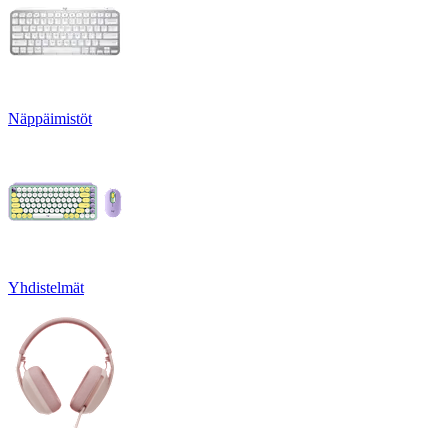
Näppäimistöt
Yhdistelmät