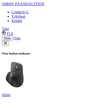
SIIRRY PÄÄSISÄLTÖÖN
Logitech G
Yritykset
Koulut
Tuki
FI,fi
Osta
Osta
Osta luokan mukaan
Hiiret