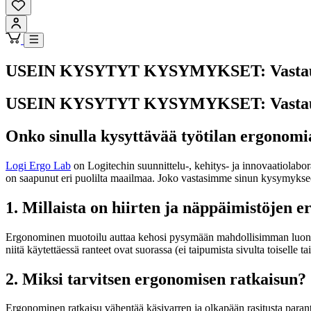
USEIN KYSYTYT KYSYMYKSET: Vastauksia
USEIN KYSYTYT KYSYMYKSET: Vastauksia
Onko sinulla kysyttävää työtilan ergonomi
Logi Ergo Lab
on Logitechin suunnittelu-, kehitys- ja innovaatiolabo
on saapunut eri puolilta maailmaa. Joko vastasimme sinun kysymykse
1. Millaista on hiirten ja näppäimistöjen
Ergonominen muotoilu auttaa kehosi pysymään mahdollisimman luonnollis
niitä käytettäessä ranteet ovat suorassa (ei taipumista sivulta toiselle ta
2. Miksi tarvitsen ergonomisen ratkaisun?
Ergonominen ratkaisu vähentää käsivarren ja olkapään rasitusta parant