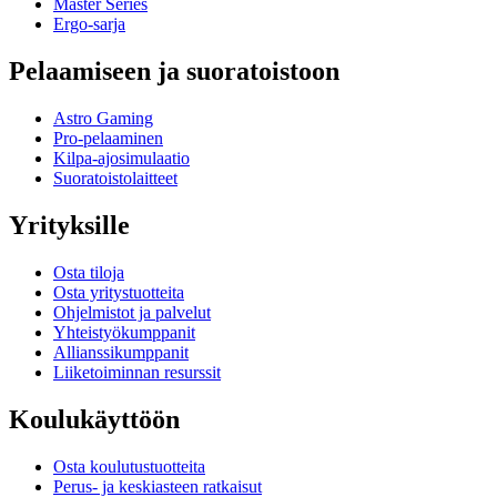
Master Series
Ergo-sarja
Pelaamiseen ja suoratoistoon
Astro Gaming
Pro-pelaaminen
Kilpa-ajosimulaatio
Suoratoistolaitteet
Yrityksille
Osta tiloja
Osta yritystuotteita
Ohjelmistot ja palvelut
Yhteistyökumppanit
Allianssikumppanit
Liiketoiminnan resurssit
Koulukäyttöön
Osta koulutustuotteita
Perus- ja keskiasteen ratkaisut