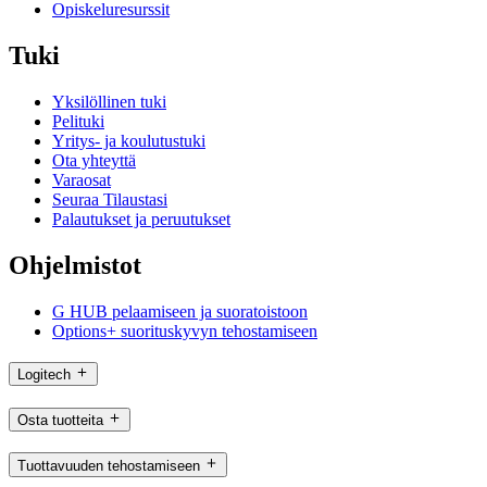
Opiskeluresurssit
Tuki
Yksilöllinen tuki
Pelituki
Yritys- ja koulutustuki
Ota yhteyttä
Varaosat
Seuraa Tilaustasi
Palautukset ja peruutukset
Ohjelmistot
G HUB pelaamiseen ja suoratoistoon
Options+ suorituskyvyn tehostamiseen
Logitech
Osta tuotteita
Tuottavuuden tehostamiseen