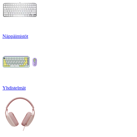
Näppäimistöt
Yhdistelmät