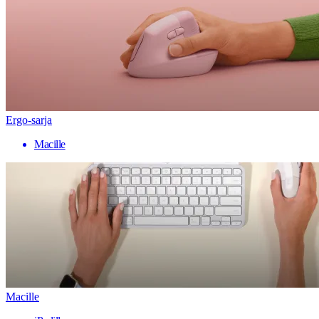
Ergo-sarja
Macille
Macille