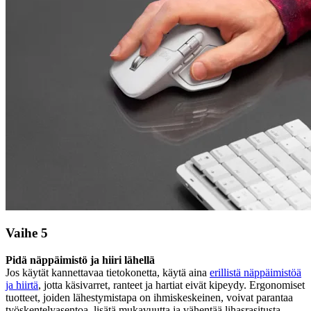
Vaihe 5
Pidä näppäimistö ja hiiri lähellä
Jos käytät kannettavaa tietokonetta, käytä aina
erillistä näppäimistöä
ja hiirtä
, jotta käsivarret, ranteet ja hartiat eivät kipeydy. Ergonomiset
tuotteet, joiden lähestymistapa on ihmiskeskeinen, voivat parantaa
työskentelyasentoa, lisätä mukavuutta ja vähentää lihasrasitusta.