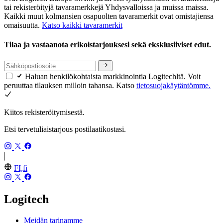
tai rekisteröityjä tavaramerkkejä Yhdysvalloissa ja muissa maissa.
Kaikki muut kolmansien osapuolten tavaramerkit ovat omistajiensa
omaisuutta.
Katso kaikki tavaramerkit
Tilaa ja vastaanota erikoistarjouksesi sekä eksklusiiviset edut.
Haluan henkilökohtaista markkinointia Logitechltä. Voit
peruuttaa tilauksen milloin tahansa. Katso
tietosuojakäytäntömme.
Kiitos rekisteröitymisestä.
Etsi tervetuliaistarjous postilaatikostasi.
FI,fi
Logitech
Meidän tarinamme