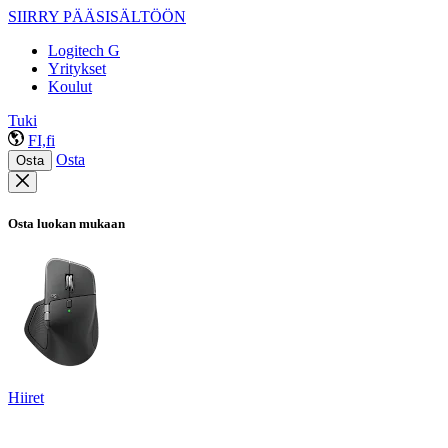
SIIRRY PÄÄSISÄLTÖÖN
Logitech G
Yritykset
Koulut
Tuki
FI,fi
Osta
Osta
Osta luokan mukaan
Hiiret