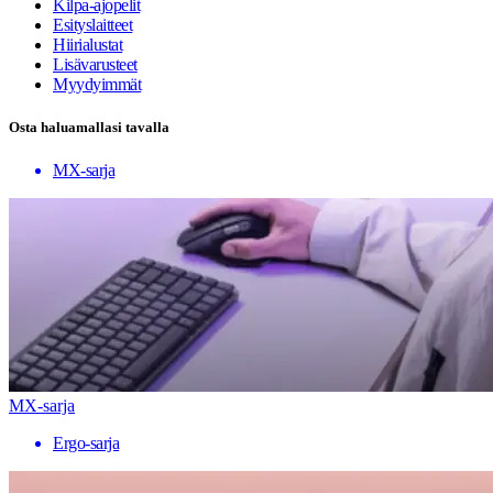
Kilpa-ajopelit
Esityslaitteet
Hiirialustat
Lisävarusteet
Myydyimmät
Osta haluamallasi tavalla
MX-sarja
MX-sarja
Ergo-sarja