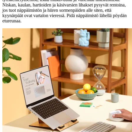
Niskan, kaulan, hartioiden ja käsivarsien lihakset pysyvät rentoina,
jos tuot näppäimistön ja hiiren sormenpäiden alle siten, että
kyynärpäät ovat vartalon vieressä. Pidä näppäimistö lähellä pöydän
etureunaa.