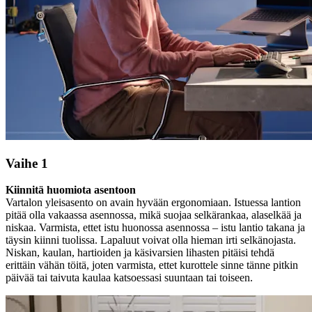
Vaihe 1
Kiinnitä huomiota asentoon
Vartalon yleisasento on avain hyvään ergonomiaan. Istuessa lantion
pitää olla vakaassa asennossa, mikä suojaa selkärankaa, alaselkää ja
niskaa. Varmista, ettet istu huonossa asennossa – istu lantio takana ja
täysin kiinni tuolissa. Lapaluut voivat olla hieman irti selkänojasta.
Niskan, kaulan, hartioiden ja käsivarsien lihasten pitäisi tehdä
erittäin vähän töitä, joten varmista, ettet kurottele sinne tänne pitkin
päivää tai taivuta kaulaa katsoessasi suuntaan tai toiseen.