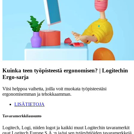
Kuinka teen työpisteestä ergonomisen? | Logitechin
Ergo-sarja
Viisi helppoa vaihetta, joilla voit muokata työpisteestäsi
ergonomisemman ja tehokkaamman.
LISÄTIETOJA
Tavaramerkkilausunto
Logitech, Logi, niiden logot ja kaikki muut Logitechin tavaramerkit
ovat Logitech Europe S.A.:n ja/tai sen tytäryhtiöiden tavaramerkkejä