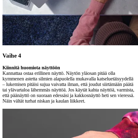
Vaihe 4
Kiinnitä huomiota näyttöön
Kannattaa ostaa erillinen näyttö. Näytön yläosan pitää olla
kymmenen astetta silmien alapuolella mukavalla katseluetäisyydellä
– lukemisen pitäisi sujua vaivatta ilman, että joudut siirtämään päätä
tai ylävartaloa lähemmäs näyttöä. Jos käytät kahta näyttöä, varmista,
että päänäyttö on suoraan edessäsi ja kakkosnäyttö heti sen vieressä.
Näin vältät turhat niskan ja kaulan liikkeet.