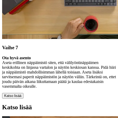
Vaihe 7
Ota hyvä asento
Aseta erillinen näppäimistö siten, että välilyöntinäppäimen
keskikohta on linjassa vartalon ja näytön keskiosan kanssa. Pidä hiiri
ja näppäimistö mahdollisimman lähellä toisiaan. Aseta lisäksi
tarvitsemasi paperit näppäimistön ja näytön väliin. Tärkeintä on, ettet
joudu päivän aikana liikuttamaan päätä ja kaulaa edestakaisin
vasemmalta oikealle.
Katso lisää
Katso lisää