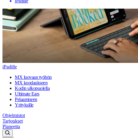
iPadille
iPadille
MX luovaan työhön
MX koodaukseen
Kodin ulkopuolella
Ultimate Ears
Pelaamiseen
Yrityksille
Ohjelmistot
Tarjoukset
Planeetta