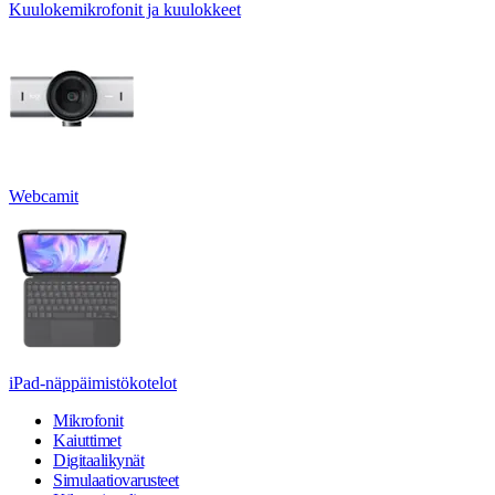
Kuulokemikrofonit ja kuulokkeet
Webcamit
iPad-näppäimistökotelot
Mikrofonit
Kaiuttimet
Digitaalikynät
Simulaatiovarusteet