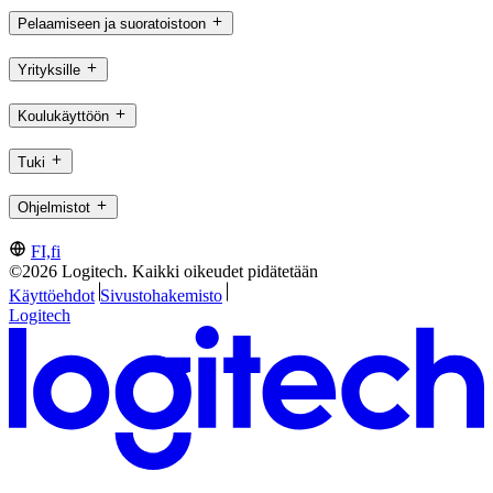
Pelaamiseen ja suoratoistoon
Yrityksille
Koulukäyttöön
Tuki
Ohjelmistot
FI,fi
©2026 Logitech. Kaikki oikeudet pidätetään
Käyttöehdot
Sivustohakemisto
Logitech