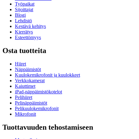
Työpaikat
Sijoittajat
Blogi
Lehdistö
Kestävä kehitys
Kierrätys
Esteettömyys
Osta tuotteita
Hiiret
Näppäimistöt
Kuulokemikrofonit ja kuulokkeet
Verkkokamerat
Kaiuttimet
iPad-näppäimistökotelot
Pelihiiret
Pelinäppäimistöt
Pelikuulokemikrofonit
Mikrofonit
Tuottavuuden tehostamiseen