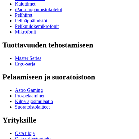
Kaiuttimet
iPad-näppäimistökotelot
Pelihiiret
Pelinäppäimistöt
Pelikuulokemikrofonit
Mikrofonit
Tuottavuuden tehostamiseen
Master Series
Ergo-sarja
Pelaamiseen ja suoratoistoon
Astro Gaming
Pro-pelaaminen
Kilpa-ajosimulaatio
Suoratoistolaitteet
Yrityksille
Osta tiloja
Osta yritystuotteita