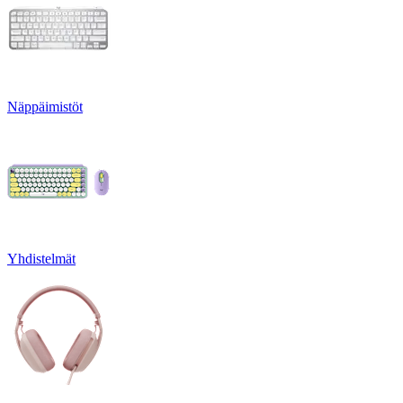
Näppäimistöt
Yhdistelmät