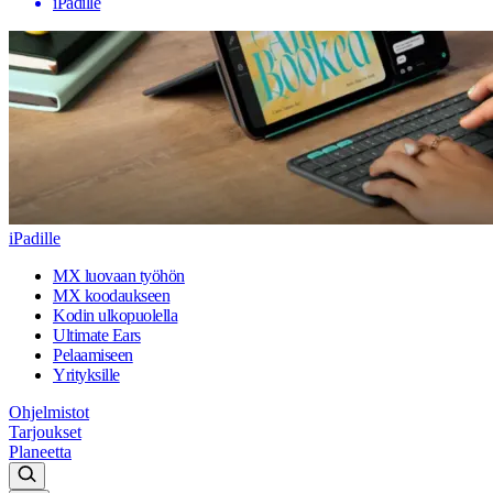
iPadille
iPadille
MX luovaan työhön
MX koodaukseen
Kodin ulkopuolella
Ultimate Ears
Pelaamiseen
Yrityksille
Ohjelmistot
Tarjoukset
Planeetta