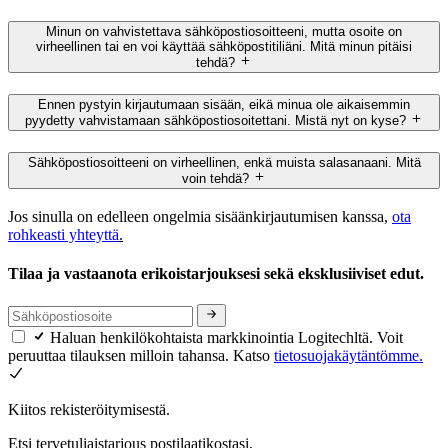
Minun on vahvistettava sähköpostiosoitteeni, mutta osoite on
virheellinen tai en voi käyttää sähköpostitiliäni. Mitä minun pitäisi
tehdä?
Ennen pystyin kirjautumaan sisään, eikä minua ole aikaisemmin
pyydetty vahvistamaan sähköpostiosoitettani. Mistä nyt on kyse?
Sähköpostiosoitteeni on virheellinen, enkä muista salasanaani. Mitä
voin tehdä?
Jos sinulla on edelleen ongelmia sisäänkirjautumisen kanssa,
ota
rohkeasti yhteyttä
.
Tilaa ja vastaanota erikoistarjouksesi sekä eksklusiiviset edut.
Haluan henkilökohtaista markkinointia Logitechltä. Voit
peruuttaa tilauksen milloin tahansa. Katso
tietosuojakäytäntömme.
Kiitos rekisteröitymisestä.
Etsi tervetuliaistarjous postilaatikostasi.