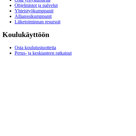
Ohjelmistot ja palvelut
Yhteistyökumppanit
Allianssikumppanit
Liiketoiminnan resurssit
Koulukäyttöön
Osta koulutustuotteita
Perus- ja keskiasteen ratkaisut
Opiskeluresurssit
Tuki
Yksilöllinen tuki
Pelituki
Yritys- ja koulutustuki
Ota yhteyttä
Varaosat
Seuraa Tilaustasi
Palautukset ja peruutukset
Ohjelmistot