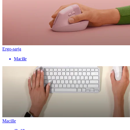
Ergo-sarja
Macille
Macille