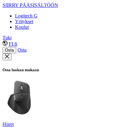
SIIRRY PÄÄSISÄLTÖÖN
Logitech G
Yritykset
Koulut
Tuki
FI,fi
Osta
Osta
Osta luokan mukaan
Hiiret