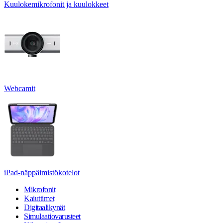
Kuulokemikrofonit ja kuulokkeet
Webcamit
iPad-näppäimistökotelot
Mikrofonit
Kaiuttimet
Digitaalikynät
Simulaatiovarusteet