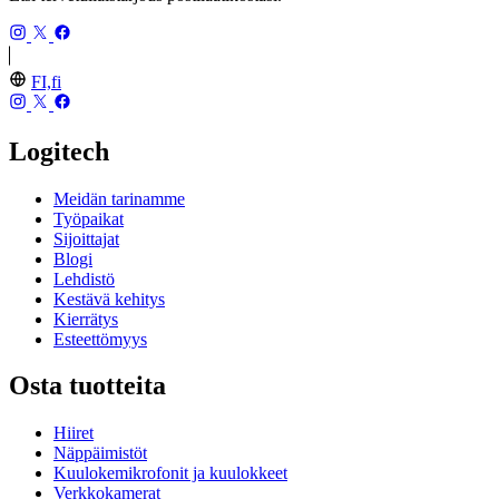
FI,fi
Logitech
Meidän tarinamme
Työpaikat
Sijoittajat
Blogi
Lehdistö
Kestävä kehitys
Kierrätys
Esteettömyys
Osta tuotteita
Hiiret
Näppäimistöt
Kuulokemikrofonit ja kuulokkeet
Verkkokamerat