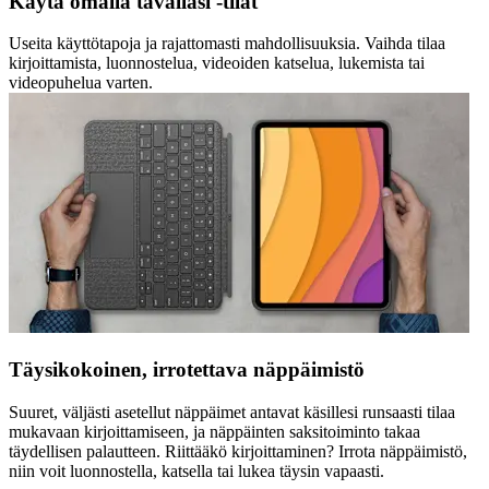
Käytä omalla tavallasi -tilat
Useita käyttötapoja ja rajattomasti mahdollisuuksia. Vaihda tilaa
kirjoittamista, luonnostelua, videoiden katselua, lukemista tai
videopuhelua varten.
Täysikokoinen, irrotettava näppäimistö
Suuret, väljästi asetellut näppäimet antavat käsillesi runsaasti tilaa
mukavaan kirjoittamiseen, ja näppäinten saksitoiminto takaa
täydellisen palautteen. Riittääkö kirjoittaminen? Irrota näppäimistö,
niin voit luonnostella, katsella tai lukea täysin vapaasti.