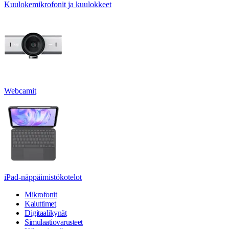
Kuulokemikrofonit ja kuulokkeet
Webcamit
iPad-näppäimistökotelot
Mikrofonit
Kaiuttimet
Digitaalikynät
Simulaatiovarusteet