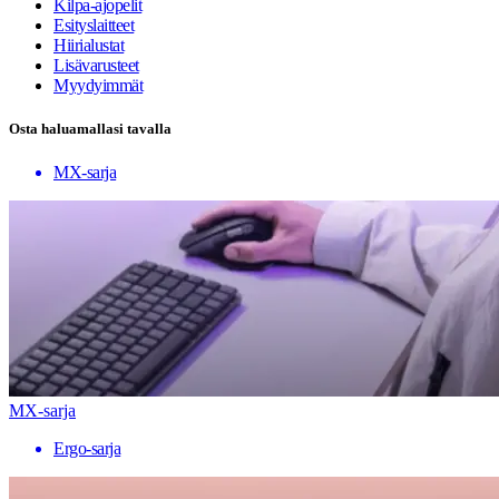
Kilpa-ajopelit
Esityslaitteet
Hiirialustat
Lisävarusteet
Myydyimmät
Osta haluamallasi tavalla
MX-sarja
MX-sarja
Ergo-sarja