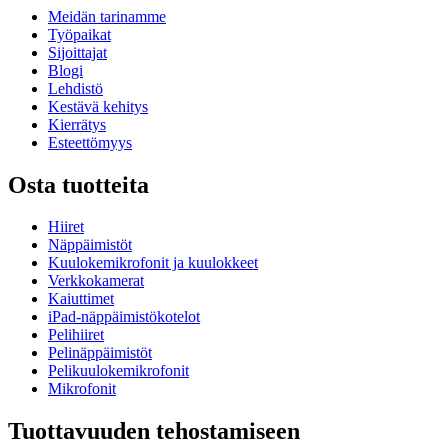
Meidän tarinamme
Työpaikat
Sijoittajat
Blogi
Lehdistö
Kestävä kehitys
Kierrätys
Esteettömyys
Osta tuotteita
Hiiret
Näppäimistöt
Kuulokemikrofonit ja kuulokkeet
Verkkokamerat
Kaiuttimet
iPad-näppäimistökotelot
Pelihiiret
Pelinäppäimistöt
Pelikuulokemikrofonit
Mikrofonit
Tuottavuuden tehostamiseen