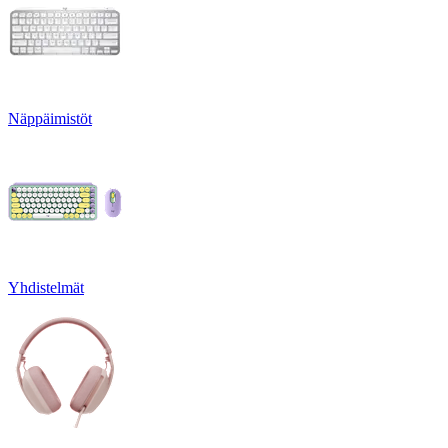
Näppäimistöt
Yhdistelmät