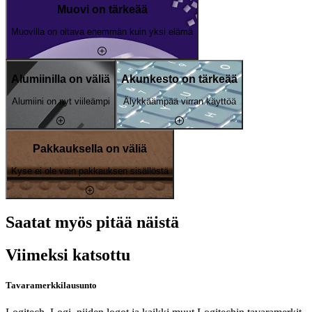
Muovi on tärkeää
Muovilla on oltava enemmän kuin yksi elämä
Alumiinilla on väliä
Akunkesto on tärkeää
Alumiini on nyt viileämpi
Älykkäämpää virran käyttöä
Pakkauksella on väliä
Kyse ei ole vain pakkauksen sisällöstä
Saatat myös pitää näistä
Viimeksi katsottu
Tavaramerkkilausunto