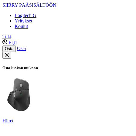
SIIRRY PÄÄSISÄLTÖÖN
Logitech G
Yritykset
Koulut
Tuki
FI,fi
Osta
Osta
Osta luokan mukaan
Hiiret