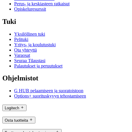
Perus- ja keskiasteen ratkaisut
Opiskeluresurssit
Tuki
Yksilöllinen tuki
Pelituki
Yritys- ja koulutustuki
Ota yhteyttä
Varaosat
Seuraa Tilaustasi
Palautukset ja peruutukset
Ohjelmistot
G HUB pelaamiseen ja suoratoistoon
Options+ suorituskyvyn tehostamiseen
Logitech
Osta tuotteita