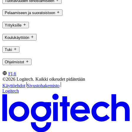
Tuottavuuden tehostamiseen
Pelaamiseen ja suoratoistoon
Yrityksille
Koulukäyttöön
Tuki
Ohjelmistot
FI,fi
©2026 Logitech. Kaikki oikeudet pidätetään
Käyttöehdot
Sivustohakemisto
Logitech