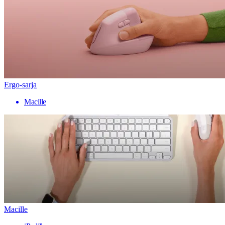
Ergo-sarja
Macille
Macille