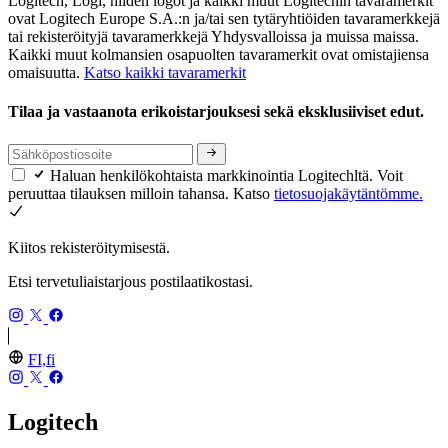
Logitech, Logi, niiden logot ja kaikki muut Logitechin tavaramerkit
ovat Logitech Europe S.A.:n ja/tai sen tytäryhtiöiden tavaramerkkejä
tai rekisteröityjä tavaramerkkejä Yhdysvalloissa ja muissa maissa.
Kaikki muut kolmansien osapuolten tavaramerkit ovat omistajiensa
omaisuutta.
Katso kaikki tavaramerkit
Tilaa ja vastaanota erikoistarjouksesi sekä eksklusiiviset edut.
Haluan henkilökohtaista markkinointia Logitechltä. Voit
peruuttaa tilauksen milloin tahansa. Katso
tietosuojakäytäntömme.
Kiitos rekisteröitymisestä.
Etsi tervetuliaistarjous postilaatikostasi.
FI,fi
Logitech