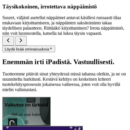
Täysikokoinen, irrotettava näppäimistö
Suuret, väljästi asetellut näppäimet antavat käsillesi runsaasti tilaa
mukavaan kirjoittamiseen, ja näppäinten saksitoiminto takaa
täydellisen palautteen. Riittääkö kirjoittaminen? Irrota näppäimistö,
niin voit luonnostella, katsella tai lukea täysin vapaasti.
Löydä lisää ominaisuuksia
Enemmän irti iPadistä. Vastuullisesti.
Tuotteemme pitävät sinut yhteydessä missä tahansa oletkin, ja ne on
suunniteltu harkitusti. Kestävä kehitys on keskeinen kriteeri
tuotekehitysprosessin jokaisessa vaiheessa, joten voit olla hyvillä
mielin valinnastasi.
Vaikutus on tärkeää
Hiili on uusi kalori