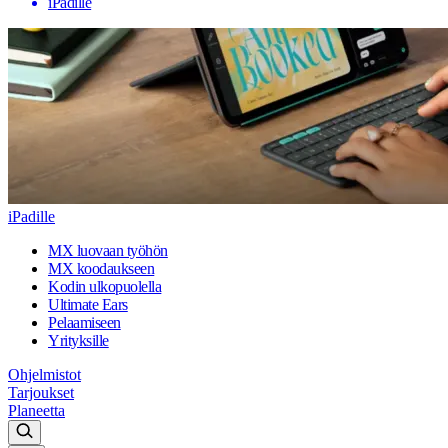
iPadille
iPadille
MX luovaan työhön
MX koodaukseen
Kodin ulkopuolella
Ultimate Ears
Pelaamiseen
Yrityksille
Ohjelmistot
Tarjoukset
Planeetta