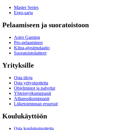
Master Series
Ergo-sarja
Pelaamiseen ja suoratoistoon
Astro Gaming
Pro-pelaaminen
Kilpa-ajosimulaatio
Suoratoistolaitteet
Yrityksille
Osta tiloja
Osta yritystuotteita
Ohjelmistot ja palvelut
Yhteistyökumppanit
Allianssikumppanit
Liiketoiminnan resurssit
Koulukäyttöön
Osta koulutustuotteita