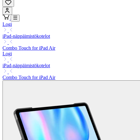
Logi
iPad-näppäimistökotelot
Combo Touch for iPad Air
Logi
iPad-näppäimistökotelot
Combo Touch for iPad Air