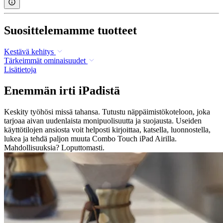
Suosittelemamme tuotteet
Kestävä kehitys
Tärkeimmät ominaisuudet
Lisätietoja
Enemmän irti iPadistä
Keskity työhösi missä tahansa. Tutustu näppäimistökoteloon, joka
tarjoaa aivan uudenlaista monipuolisuutta ja suojausta. Useiden
käyttötilojen ansiosta voit helposti kirjoittaa, katsella, luonnostella,
lukea ja tehdä paljon muuta Combo Touch iPad Airilla.
Mahdollisuuksia? Loputtomasti.