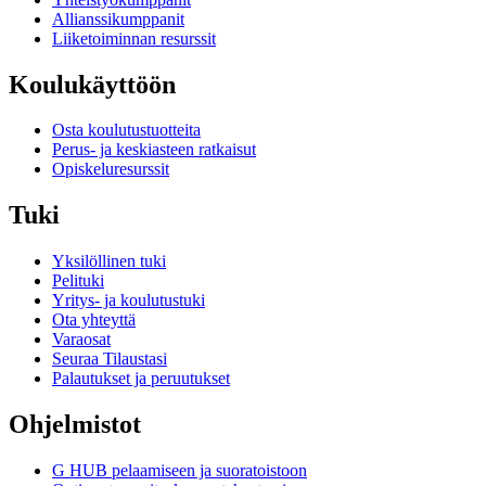
Allianssikumppanit
Liiketoiminnan resurssit
Koulukäyttöön
Osta koulutustuotteita
Perus- ja keskiasteen ratkaisut
Opiskeluresurssit
Tuki
Yksilöllinen tuki
Pelituki
Yritys- ja koulutustuki
Ota yhteyttä
Varaosat
Seuraa Tilaustasi
Palautukset ja peruutukset
Ohjelmistot
G HUB pelaamiseen ja suoratoistoon