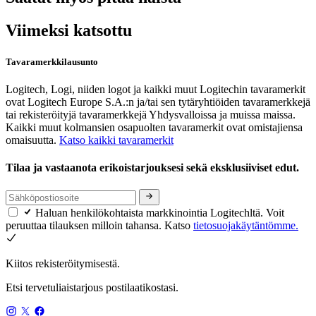
Viimeksi katsottu
Tavaramerkkilausunto
Logitech, Logi, niiden logot ja kaikki muut Logitechin tavaramerkit
ovat Logitech Europe S.A.:n ja/tai sen tytäryhtiöiden tavaramerkkejä
tai rekisteröityjä tavaramerkkejä Yhdysvalloissa ja muissa maissa.
Kaikki muut kolmansien osapuolten tavaramerkit ovat omistajiensa
omaisuutta.
Katso kaikki tavaramerkit
Tilaa ja vastaanota erikoistarjouksesi sekä eksklusiiviset edut.
Haluan henkilökohtaista markkinointia Logitechltä. Voit
peruuttaa tilauksen milloin tahansa. Katso
tietosuojakäytäntömme.
Kiitos rekisteröitymisestä.
Etsi tervetuliaistarjous postilaatikostasi.