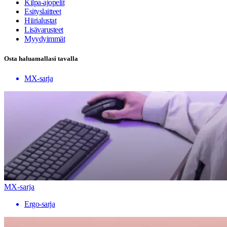
Kilpa-ajopelit
Esityslaitteet
Hiirialustat
Lisävarusteet
Myydyimmät
Osta haluamallasi tavalla
MX-sarja
MX-sarja
Ergo-sarja