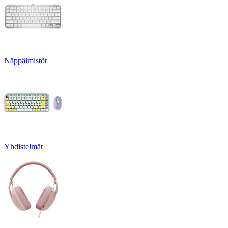
Näppäimistöt
Yhdistelmät