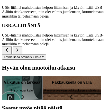
USB-liitäntä mahdollistaa helpon liittämisen ja käytön. Liitä USB-
A-liitin tietokoneeseen, niin olet valmis juttelemaan, kuuntelemaan
musiikkia tai pelaamaan pelejä.
USB-A-LIITÄNTÄ
USB-liitäntä mahdollistaa helpon liittämisen ja käytön. Liitä USB-
A-liitin tietokoneeseen, niin olet valmis juttelemaan, kuuntelemaan
musiikkia tai pelaamaan pelejä.
Löydä lisää ominaisuuksia
Hyvän olon muotoiluratkaisu
Vaikutus on tärkeää
Pakkauksella on väliä
Hiili on uusi kalori
Kyse ei ole vain pakkauksen sisällöstä
Saatat myös pitää näistä