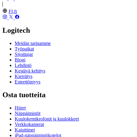
FI,fi
Logitech
Meidän tarinamme
Työpaikat
Sijoittajat
Blogi
Lehdistö
Kestävä kehitys
Kierrätys
Esteettömyys
Osta tuotteita
Hiiret
Näppäimistöt
Kuulokemikrofonit ja kuulokkeet
Verkkokamerat
Kaiuttimet
iPad-näppäimistökotelot