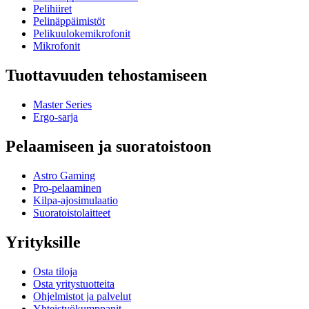
Pelihiiret
Pelinäppäimistöt
Pelikuulokemikrofonit
Mikrofonit
Tuottavuuden tehostamiseen
Master Series
Ergo-sarja
Pelaamiseen ja suoratoistoon
Astro Gaming
Pro-pelaaminen
Kilpa-ajosimulaatio
Suoratoistolaitteet
Yrityksille
Osta tiloja
Osta yritystuotteita
Ohjelmistot ja palvelut
Yhteistyökumppanit