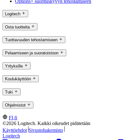
Options+ suorituskyvyn tehostamiseen
Logitech
Osta tuotteita
Tuottavuuden tehostamiseen
Pelaamiseen ja suoratoistoon
Yrityksille
Koulukäyttöön
Tuki
Ohjelmistot
FI,fi
©2026 Logitech. Kaikki oikeudet pidätetään
Käyttöehdot
Sivustohakemisto
Logitech