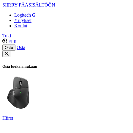
SIIRRY PÄÄSISÄLTÖÖN
Logitech G
Yritykset
Koulut
Tuki
FI,fi
Osta
Osta
Osta luokan mukaan
Hiiret