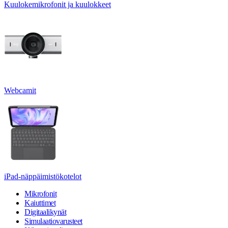
Kuulokemikrofonit ja kuulokkeet
Webcamit
iPad-näppäimistökotelot
Mikrofonit
Kaiuttimet
Digitaalikynät
Simulaatiovarusteet