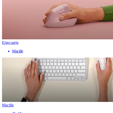
Ergo-sarja
Macille
Macille