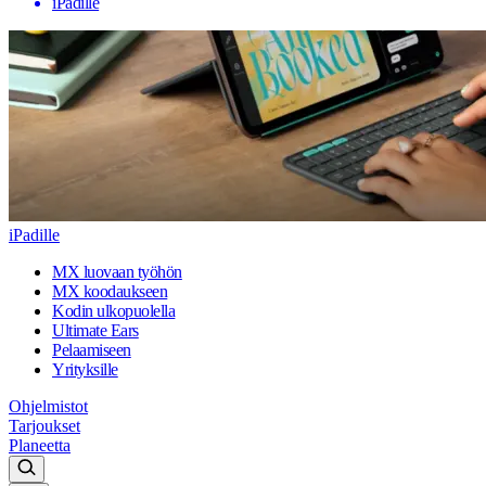
iPadille
iPadille
MX luovaan työhön
MX koodaukseen
Kodin ulkopuolella
Ultimate Ears
Pelaamiseen
Yrityksille
Ohjelmistot
Tarjoukset
Planeetta