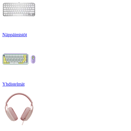
Näppäimistöt
Yhdistelmät