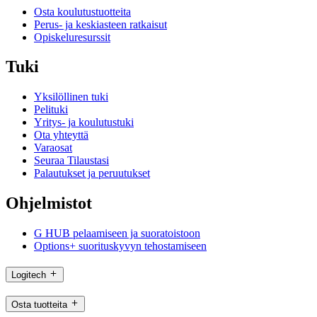
Osta koulutustuotteita
Perus- ja keskiasteen ratkaisut
Opiskeluresurssit
Tuki
Yksilöllinen tuki
Pelituki
Yritys- ja koulutustuki
Ota yhteyttä
Varaosat
Seuraa Tilaustasi
Palautukset ja peruutukset
Ohjelmistot
G HUB pelaamiseen ja suoratoistoon
Options+ suorituskyvyn tehostamiseen
Logitech
Osta tuotteita