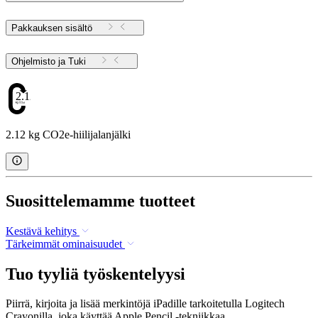
Pakkauksen sisältö
Ohjelmisto ja Tuki
2.12
2.12 kg CO2e-hiilijalanjälki
Suosittelemamme tuotteet
Kestävä kehitys
Tärkeimmät ominaisuudet
Tuo tyyliä työskentelyysi
Piirrä, kirjoita ja lisää merkintöjä iPadille tarkoitetulla Logitech
Crayonilla, joka käyttää Apple Pencil -tekniikkaa