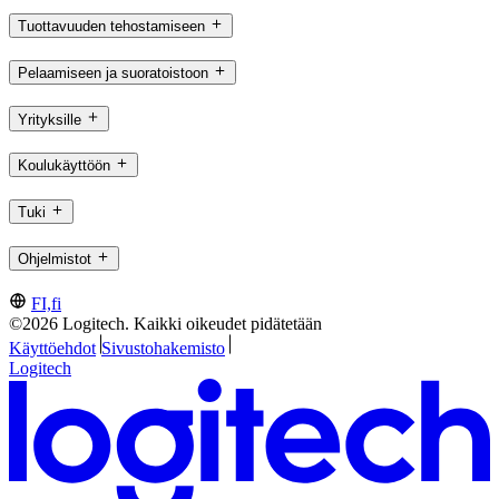
Tuottavuuden tehostamiseen
Pelaamiseen ja suoratoistoon
Yrityksille
Koulukäyttöön
Tuki
Ohjelmistot
FI,fi
©2026 Logitech. Kaikki oikeudet pidätetään
Käyttöehdot
Sivustohakemisto
Logitech