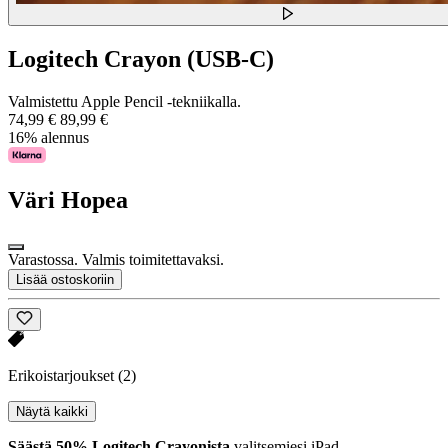
Logitech Crayon (USB-C)
Valmistettu Apple Pencil -tekniikalla.
74,99 €
89,99 €
16% alennus
Väri
Hopea
Varastossa. Valmis toimitettavaksi.
Lisää ostoskoriin
Erikoistarjoukset
(2)
Näytä kaikki
Säästä 50% Logitech Crayonista
valitsemiesi iPad-