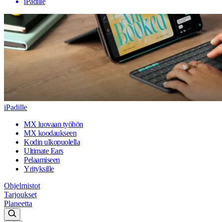
iPadille
iPadille
MX luovaan työhön
MX koodaukseen
Kodin ulkopuolella
Ultimate Ears
Pelaamiseen
Yrityksille
Ohjelmistot
Tarjoukset
Planeetta