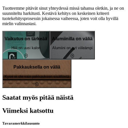
Tuotteemme pitävät sinut yhteydessä missä tahansa oletkin, ja ne on
suunniteltu harkitusti. Kestävä kehitys on keskeinen kriteeri
tuotekehitysprosessin jokaisessa vaiheessa, joten voit olla hyvillä
mielin valinnastasi.
Vaikutus on tärkeää
Alumiinilla on väliä
Hiili on uusi kalori
Alumiini on nyt viileämpi
Pakkauksella on väliä
Kyse ei ole vain pakkauksen sisällöstä
Saatat myös pitää näistä
Viimeksi katsottu
Tavaramerkkilausunto