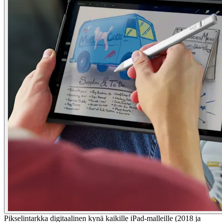
Pikselintarkka digitaalinen kynä kaikille iPad-malleille (2018 ja