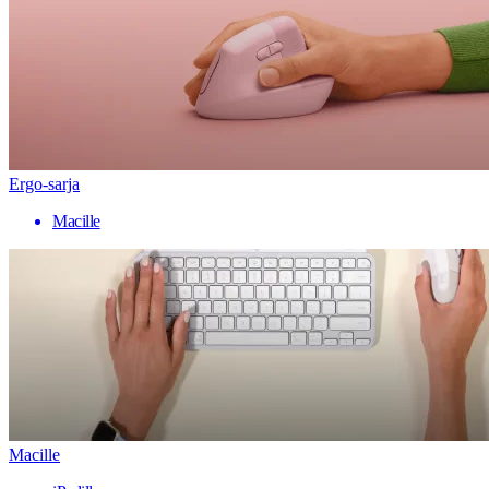
Ergo-sarja
Macille
Macille