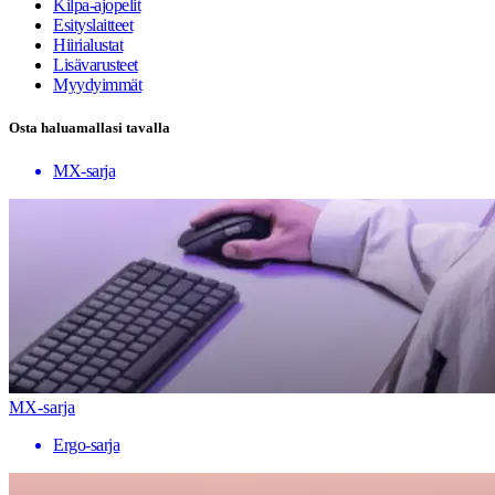
Kilpa-ajopelit
Esityslaitteet
Hiirialustat
Lisävarusteet
Myydyimmät
Osta haluamallasi tavalla
MX-sarja
MX-sarja
Ergo-sarja