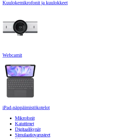
Kuulokemikrofonit ja kuulokkeet
Webcamit
iPad-näppäimistökotelot
Mikrofonit
Kaiuttimet
Digitaalikynät
Simulaatiovarusteet