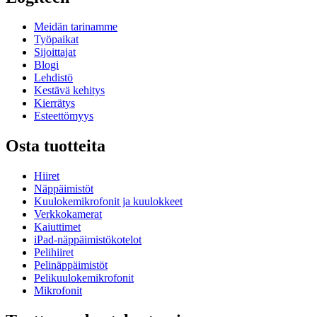
Meidän tarinamme
Työpaikat
Sijoittajat
Blogi
Lehdistö
Kestävä kehitys
Kierrätys
Esteettömyys
Osta tuotteita
Hiiret
Näppäimistöt
Kuulokemikrofonit ja kuulokkeet
Verkkokamerat
Kaiuttimet
iPad-näppäimistökotelot
Pelihiiret
Pelinäppäimistöt
Pelikuulokemikrofonit
Mikrofonit