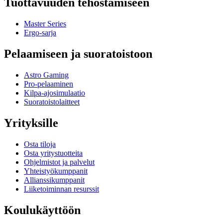
Tuottavuuden tehostamiseen
Master Series
Ergo-sarja
Pelaamiseen ja suoratoistoon
Astro Gaming
Pro-pelaaminen
Kilpa-ajosimulaatio
Suoratoistolaitteet
Yrityksille
Osta tiloja
Osta yritystuotteita
Ohjelmistot ja palvelut
Yhteistyökumppanit
Allianssikumppanit
Liiketoiminnan resurssit
Koulukäyttöön