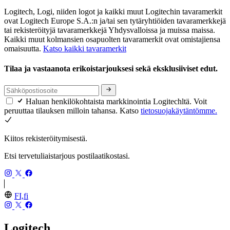
Logitech, Logi, niiden logot ja kaikki muut Logitechin tavaramerkit
ovat Logitech Europe S.A.:n ja/tai sen tytäryhtiöiden tavaramerkkejä
tai rekisteröityjä tavaramerkkejä Yhdysvalloissa ja muissa maissa.
Kaikki muut kolmansien osapuolten tavaramerkit ovat omistajiensa
omaisuutta.
Katso kaikki tavaramerkit
Tilaa ja vastaanota erikoistarjouksesi sekä eksklusiiviset edut.
Haluan henkilökohtaista markkinointia Logitechltä. Voit
peruuttaa tilauksen milloin tahansa. Katso
tietosuojakäytäntömme.
Kiitos rekisteröitymisestä.
Etsi tervetuliaistarjous postilaatikostasi.
FI,fi
Logitech