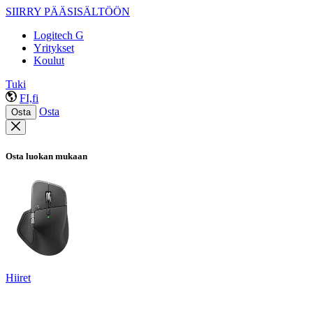
SIIRRY PÄÄSISÄLTÖÖN
Logitech G
Yritykset
Koulut
Tuki
FI,fi
Osta
Osta
Osta luokan mukaan
Hiiret