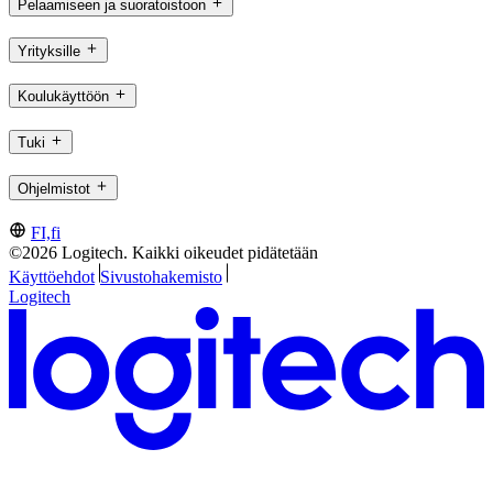
Pelaamiseen ja suoratoistoon
Yrityksille
Koulukäyttöön
Tuki
Ohjelmistot
FI,fi
©2026 Logitech. Kaikki oikeudet pidätetään
Käyttöehdot
Sivustohakemisto
Logitech