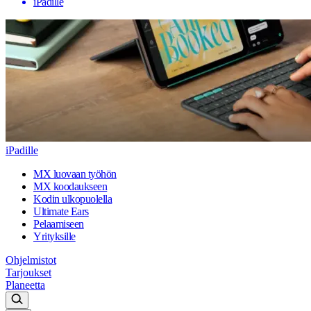
iPadille
iPadille
MX luovaan työhön
MX koodaukseen
Kodin ulkopuolella
Ultimate Ears
Pelaamiseen
Yrityksille
Ohjelmistot
Tarjoukset
Planeetta