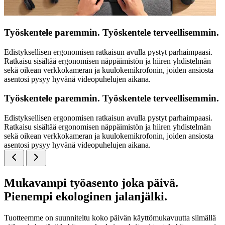
Työskentele paremmin. Työskentele terveellisemmin.
Edistyksellisen ergonomisen ratkaisun avulla pystyt parhaimpaasi.
Ratkaisu sisältää ergonomisen näppäimistön ja hiiren yhdistelmän
sekä oikean verkkokameran ja kuulokemikrofonin, joiden ansiosta
asentosi pysyy hyvänä videopuhelujen aikana.
Työskentele paremmin. Työskentele terveellisemmin.
Edistyksellisen ergonomisen ratkaisun avulla pystyt parhaimpaasi.
Ratkaisu sisältää ergonomisen näppäimistön ja hiiren yhdistelmän
sekä oikean verkkokameran ja kuulokemikrofonin, joiden ansiosta
asentosi pysyy hyvänä videopuhelujen aikana.
Mukavampi työasento joka päivä.
Pienempi ekologinen jalanjälki.
Tuotteemme on suunniteltu koko päivän käyttömukavuutta silmällä