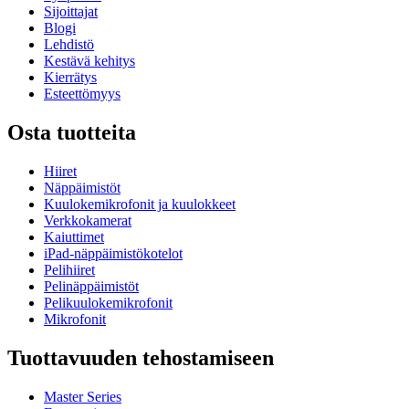
Sijoittajat
Blogi
Lehdistö
Kestävä kehitys
Kierrätys
Esteettömyys
Osta tuotteita
Hiiret
Näppäimistöt
Kuulokemikrofonit ja kuulokkeet
Verkkokamerat
Kaiuttimet
iPad-näppäimistökotelot
Pelihiiret
Pelinäppäimistöt
Pelikuulokemikrofonit
Mikrofonit
Tuottavuuden tehostamiseen
Master Series