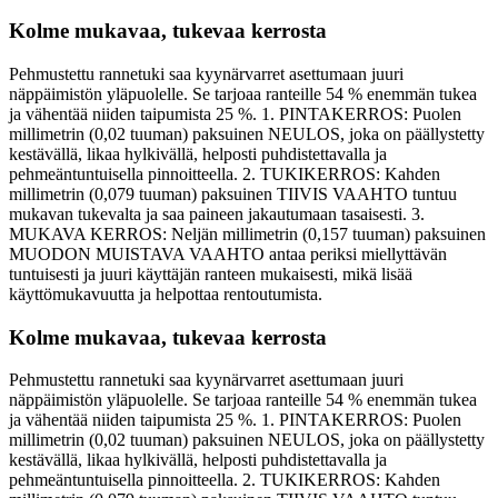
Kolme mukavaa, tukevaa kerrosta
Pehmustettu rannetuki saa kyynärvarret asettumaan juuri
näppäimistön yläpuolelle. Se tarjoaa ranteille 54 % enemmän tukea
ja vähentää niiden taipumista 25 %. 1. PINTAKERROS: Puolen
millimetrin (0,02 tuuman) paksuinen NEULOS, joka on päällystetty
kestävällä, likaa hylkivällä, helposti puhdistettavalla ja
pehmeäntuntuisella pinnoitteella. 2. TUKIKERROS: Kahden
millimetrin (0,079 tuuman) paksuinen TIIVIS VAAHTO tuntuu
mukavan tukevalta ja saa paineen jakautumaan tasaisesti. 3.
MUKAVA KERROS: Neljän millimetrin (0,157 tuuman) paksuinen
MUODON MUISTAVA VAAHTO antaa periksi miellyttävän
tuntuisesti ja juuri käyttäjän ranteen mukaisesti, mikä lisää
käyttömukavuutta ja helpottaa rentoutumista.
Kolme mukavaa, tukevaa kerrosta
Pehmustettu rannetuki saa kyynärvarret asettumaan juuri
näppäimistön yläpuolelle. Se tarjoaa ranteille 54 % enemmän tukea
ja vähentää niiden taipumista 25 %. 1. PINTAKERROS: Puolen
millimetrin (0,02 tuuman) paksuinen NEULOS, joka on päällystetty
kestävällä, likaa hylkivällä, helposti puhdistettavalla ja
pehmeäntuntuisella pinnoitteella. 2. TUKIKERROS: Kahden