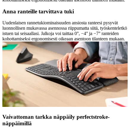
Anna ranteille tarvittava tuki
Uudenlaisen rannetukiominaisuuden ansiosta ranteesi pysyvät
luonnollisen mukavassa asennossa riippumatta siitä, työskenteletkö
istuen tai seisaallasi. Jalkoja voi taittaa 0°, −4° ja −7° ranteiden
kohottamiseksi ergonomisesti oikeaan asentoon tilanteen mukaan.
Vaivattoman tarkka näppäily perfectstroke-
näppäimillä