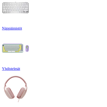
Näppäimistöt
Yhdistelmät