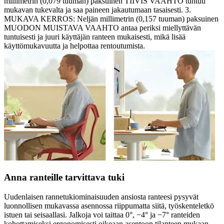
millimetrin (0,079 tuuman) paksuinen TIIVIS VAAHTO tuntuu
mukavan tukevalta ja saa paineen jakautumaan tasaisesti. 3.
MUKAVA KERROS: Neljän millimetrin (0,157 tuuman) paksuinen
MUODON MUISTAVA VAAHTO antaa periksi miellyttävän
tuntuisesti ja juuri käyttäjän ranteen mukaisesti, mikä lisää
käyttömukavuutta ja helpottaa rentoutumista.
Anna ranteille tarvittava tuki
Uudenlaisen rannetukiominaisuuden ansiosta ranteesi pysyvät
luonnollisen mukavassa asennossa riippumatta siitä, työskenteletkö
istuen tai seisaallasi. Jalkoja voi taittaa 0°, −4° ja −7° ranteiden
kohottamiseksi ergonomisesti oikeaan asentoon tilanteen mukaan.