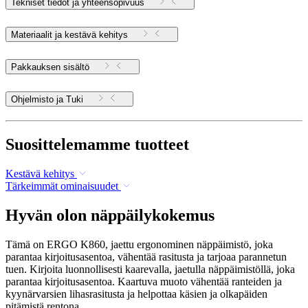
Tekniset tiedot ja yhteensopivuus
Materiaalit ja kestävä kehitys
Pakkauksen sisältö
Ohjelmisto ja Tuki
Suosittelemamme tuotteet
Kestävä kehitys
Tärkeimmät ominaisuudet
Hyvän olon näppäilykokemus
Tämä on ERGO K860, jaettu ergonominen näppäimistö, joka
parantaa kirjoitusasentoa, vähentää rasitusta ja tarjoaa parannetun
tuen. Kirjoita luonnollisesti kaarevalla, jaetulla näppäimistöllä, joka
parantaa kirjoitusasentoa. Kaartuva muoto vähentää ranteiden ja
kyynärvarsien lihasrasitusta ja helpottaa käsien ja olkapäiden
pitämistä rentona.