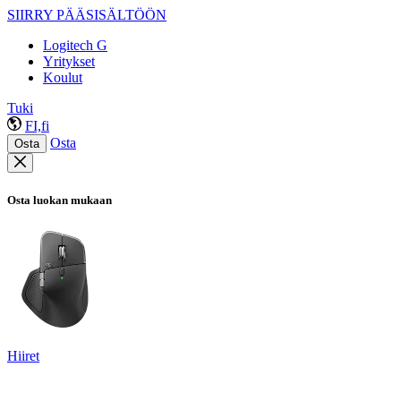
SIIRRY PÄÄSISÄLTÖÖN
Logitech G
Yritykset
Koulut
Tuki
FI,fi
Osta
Osta
Osta luokan mukaan
Hiiret