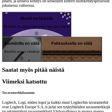
pitäen, ja kestävä kehitys on keskeinen kriteeri tuotekehitysprosessin
jokaisessa vaiheessa.
Muovi on tärkeää
Muovilla on oltava enemmän kuin yksi elämä
Alumiinilla on väliä
Pakkauksella on väliä
Alumiini on nyt viileämpi
Kyse ei ole vain pakkauksen sisällöstä
Saatat myös pitää näistä
Viimeksi katsottu
Tavaramerkkilausunto
Logitech, Logi, niiden logot ja kaikki muut Logitechin tavaramerkit
ovat Logitech Europe S.A.:n ja/tai sen tytäryhtiöiden tavaramerkkejä
tai rekisteröityjä tavaramerkkejä Yhdysvalloissa ja muissa maissa.