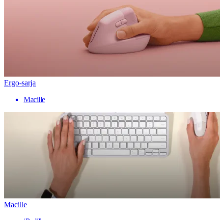
Ergo-sarja
Macille
Macille