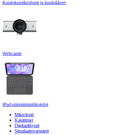
Kuulokemikrofonit ja kuulokkeet
Webcamit
iPad-näppäimistökotelot
Mikrofonit
Kaiuttimet
Digitaalikynät
Simulaatiovarusteet