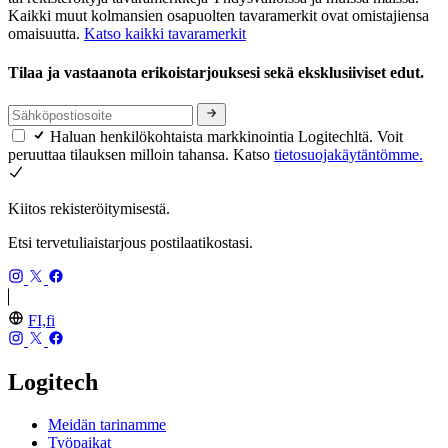
Kaikki muut kolmansien osapuolten tavaramerkit ovat omistajiensa
omaisuutta.
Katso kaikki tavaramerkit
Tilaa ja vastaanota erikoistarjouksesi sekä eksklusiiviset edut.
Haluan henkilökohtaista markkinointia Logitechltä. Voit
peruuttaa tilauksen milloin tahansa. Katso
tietosuojakäytäntömme.
Kiitos rekisteröitymisestä.
Etsi tervetuliaistarjous postilaatikostasi.
FI,fi
Logitech
Meidän tarinamme
Työpaikat