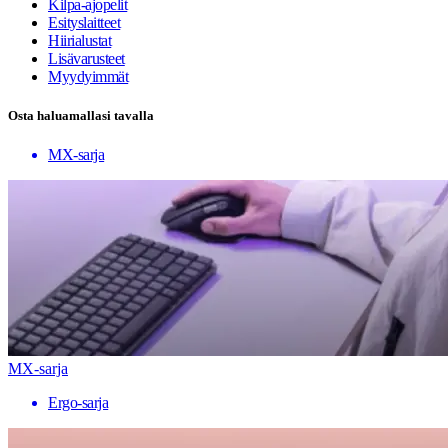
Kilpa-ajopelit
Esityslaitteet
Hiirialustat
Lisävarusteet
Myydyimmät
Osta haluamallasi tavalla
MX-sarja
MX-sarja
Ergo-sarja