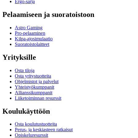
Ergo-sarja
Pelaamiseen ja suoratoistoon
Astro Gaming
Pro-pelaaminen
Kilpa-ajosimulaatio
Suoratoistolaitteet
Yrityksille
Osta tiloja
Osta yritystuotteita
Ohjelmistot ja palvelut
Yhteistyökumppanit
Allianssikumppanit
Liiketoiminnan resurssit
Koulukäyttöön
Osta koulutustuotteita
Perus- ja keskiasteen ratkaisut
Opiskeluresurssit