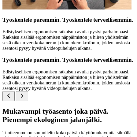
Työskentele paremmin. Työskentele terveellisemmin.
Edistyksellisen ergonomisen ratkaisun avulla pystyt parhaimpaasi.
Ratkaisu sisältää ergonomisen näppäimistön ja hiiren yhdistelmän
sekä oikean verkkokameran ja kuulokemikrofonin, joiden ansiosta
asentosi pysyy hyvänä videopuhelujen aikana.
Työskentele paremmin. Työskentele terveellisemmin.
Edistyksellisen ergonomisen ratkaisun avulla pystyt parhaimpaasi.
Ratkaisu sisältää ergonomisen näppäimistön ja hiiren yhdistelmän
sekä oikean verkkokameran ja kuulokemikrofonin, joiden ansiosta
asentosi pysyy hyvänä videopuhelujen aikana.
Mukavampi työasento joka päivä.
Pienempi ekologinen jalanjälki.
Tuotteemme on suunniteltu koko päivän käyttömukavuutta silmällä