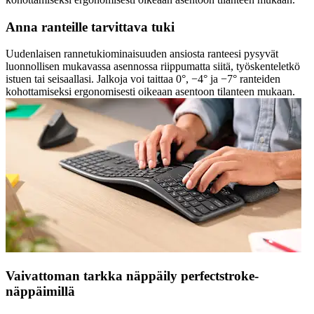
Anna ranteille tarvittava tuki
Uudenlaisen rannetukiominaisuuden ansiosta ranteesi pysyvät
luonnollisen mukavassa asennossa riippumatta siitä, työskenteletkö
istuen tai seisaallasi. Jalkoja voi taittaa 0°, −4° ja −7° ranteiden
kohottamiseksi ergonomisesti oikeaan asentoon tilanteen mukaan.
Vaivattoman tarkka näppäily perfectstroke-
näppäimillä