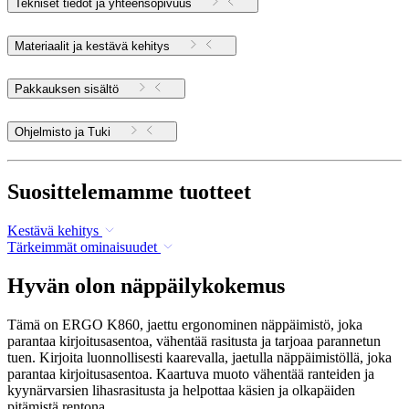
Tekniset tiedot ja yhteensopivuus
Materiaalit ja kestävä kehitys
Pakkauksen sisältö
Ohjelmisto ja Tuki
Suosittelemamme tuotteet
Kestävä kehitys
Tärkeimmät ominaisuudet
Hyvän olon näppäilykokemus
Tämä on ERGO K860, jaettu ergonominen näppäimistö, joka
parantaa kirjoitusasentoa, vähentää rasitusta ja tarjoaa parannetun
tuen. Kirjoita luonnollisesti kaarevalla, jaetulla näppäimistöllä, joka
parantaa kirjoitusasentoa. Kaartuva muoto vähentää ranteiden ja
kyynärvarsien lihasrasitusta ja helpottaa käsien ja olkapäiden
pitämistä rentona.