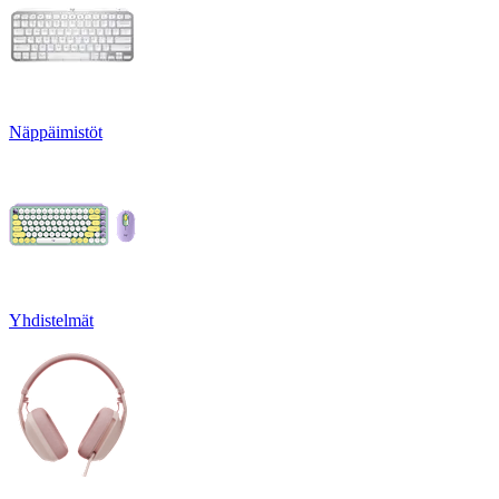
Näppäimistöt
Yhdistelmät