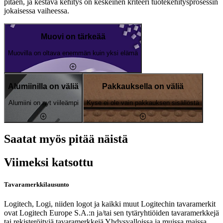
pitäen, ja kestävä kehitys on keskeinen kriteeri tuotekehitysprosessin
jokaisessa vaiheessa.
Muovi on tärkeää
Muovilla on oltava enemmän kuin yksi elämä
Alumiinilla on väliä
Pakkauksella on väliä
Alumiini on nyt viileämpi
Kyse ei ole vain pakkauksen sisällöstä
Saatat myös pitää näistä
Viimeksi katsottu
Tavaramerkkilausunto
Logitech, Logi, niiden logot ja kaikki muut Logitechin tavaramerkit
ovat Logitech Europe S.A.:n ja/tai sen tytäryhtiöiden tavaramerkkejä
tai rekisteröityjä tavaramerkkejä Yhdysvalloissa ja muissa maissa.