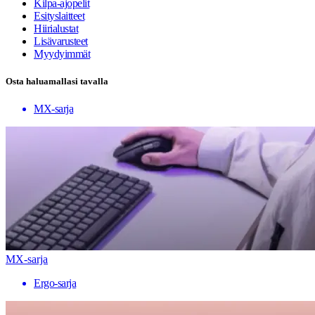
Kilpa-ajopelit
Esityslaitteet
Hiirialustat
Lisävarusteet
Myydyimmät
Osta haluamallasi tavalla
MX-sarja
MX-sarja
Ergo-sarja