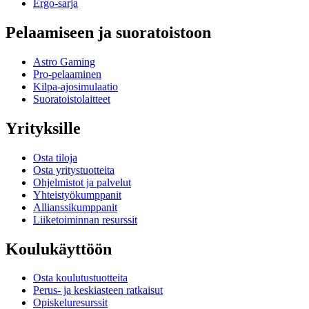
Ergo-sarja
Pelaamiseen ja suoratoistoon
Astro Gaming
Pro-pelaaminen
Kilpa-ajosimulaatio
Suoratoistolaitteet
Yrityksille
Osta tiloja
Osta yritystuotteita
Ohjelmistot ja palvelut
Yhteistyökumppanit
Allianssikumppanit
Liiketoiminnan resurssit
Koulukäyttöön
Osta koulutustuotteita
Perus- ja keskiasteen ratkaisut
Opiskeluresurssit