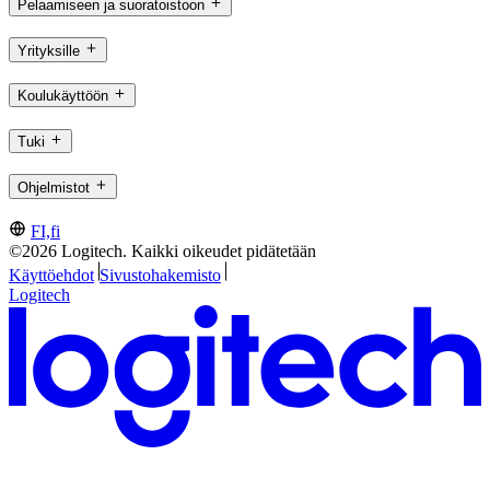
Pelaamiseen ja suoratoistoon
Yrityksille
Koulukäyttöön
Tuki
Ohjelmistot
FI,fi
©2026 Logitech. Kaikki oikeudet pidätetään
Käyttöehdot
Sivustohakemisto
Logitech