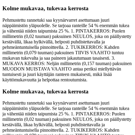
Kolme mukavaa, tukevaa kerrosta
Pehmustettu rannetuki saa kyynärvarret asettumaan juuri
näppäimistön yläpuolelle. Se tarjoaa ranteille 54 % enemmän tukea
ja vähentää niiden taipumista 25 %. 1. PINTAKERROS: Puolen
millimetrin (0,02 tuuman) paksuinen NEULOS, joka on päällystetty
kestävällä, likaa hylkivällä, helposti puhdistettavalla ja
pehmeäntuntuisella pinnoitteella. 2. TUKIKERROS: Kahden
millimetrin (0,079 tuuman) paksuinen TIIVIS VAAHTO tuntuu
mukavan tukevalta ja saa paineen jakautumaan tasaisesti. 3.
MUKAVA KERROS: Neljän millimetrin (0,157 tuuman) paksuinen
MUODON MUISTAVA VAAHTO antaa periksi miellyttävän
tuntuisesti ja juuri käyttäjän ranteen mukaisesti, mikä lisää
käyttömukavuutta ja helpottaa rentoutumista.
Kolme mukavaa, tukevaa kerrosta
Pehmustettu rannetuki saa kyynärvarret asettumaan juuri
näppäimistön yläpuolelle. Se tarjoaa ranteille 54 % enemmän tukea
ja vähentää niiden taipumista 25 %. 1. PINTAKERROS: Puolen
millimetrin (0,02 tuuman) paksuinen NEULOS, joka on päällystetty
kestävällä, likaa hylkivällä, helposti puhdistettavalla ja
pehmeäntuntuisella pinnoitteella. 2. TUKIKERROS: Kahden