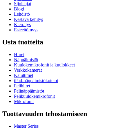
Sijoittajat
Blogi
Lehdistö
Kestävä kehitys
Kierrätys
Esteettömyys
Osta tuotteita
Hiiret
Näppäimistöt
Kuulokemikrofonit ja kuulokkeet
Verkkokamerat
Kaiuttimet
iPad-näppäimistökotelot
Pelihiiret
Pelinäppäimistöt
Pelikuulokemikrofonit
Mikrofonit
Tuottavuuden tehostamiseen
Master Series