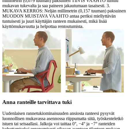
millimetrin (0,079 tuuman) paksuinen TIIVIS VAAHTO tuntuu
mukavan tukevalta ja saa paineen jakautumaan tasaisesti. 3.
MUKAVA KERROS: Neljän millimetrin (0,157 tuuman) paksuinen
MUODON MUISTAVA VAAHTO antaa periksi miellyttävän
tuntuisesti ja juuri käyttäjän ranteen mukaisesti, mikä lisää
käyttömukavuutta ja helpottaa rentoutumista.
Anna ranteille tarvittava tuki
Uudenlaisen rannetukiominaisuuden ansiosta ranteesi pysyvät
luonnollisen mukavassa asennossa riippumatta siitä, työskenteletkö
istuen tai seisaallasi. Jalkoja voi taittaa 0°, −4° ja −7° ranteiden
kohottamiseksi ergonomisesti oikeaan asentoon tilanteen mukaan.