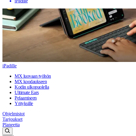
iPadille
iPadille
MX luovaan työhön
MX koodaukseen
Kodin ulkopuolella
Ultimate Ears
Pelaamiseen
Yrityksille
Ohjelmistot
Tarjoukset
Planeetta