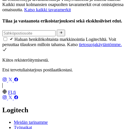
Kaikki muut kolmansien osapuolten tavaramerkit ovat omistajiensa
omaisuutta.
Katso kaikki tavaramerkit
Tilaa ja vastaanota erikoistarjouksesi sekä eksklusiiviset edut.
Haluan henkilökohtaista markkinointia Logitechltä. Voit
peruuttaa tilauksen milloin tahansa. Katso
tietosuojakäytäntömme.
Kiitos rekisteröitymisestä.
Etsi tervetuliaistarjous postilaatikostasi.
FI,fi
Logitech
Meidän tarinamme
Työpaikat