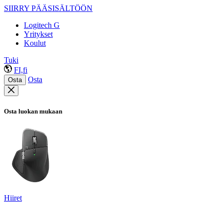
SIIRRY PÄÄSISÄLTÖÖN
Logitech G
Yritykset
Koulut
Tuki
FI,fi
Osta
Osta
Osta luokan mukaan
Hiiret