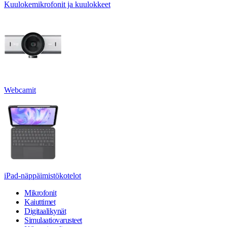
Kuulokemikrofonit ja kuulokkeet
Webcamit
iPad-näppäimistökotelot
Mikrofonit
Kaiuttimet
Digitaalikynät
Simulaatiovarusteet