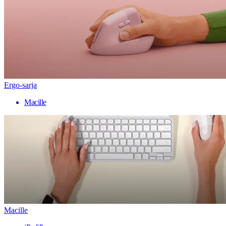
Ergo-sarja
Macille
Macille