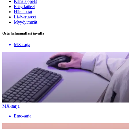
Kilpa-ajopelit
Esityslaitteet
Hiirialustat
Lisävarusteet
Myydyimmät
Osta haluamallasi tavalla
MX-sarja
MX-sarja
Ergo-sarja