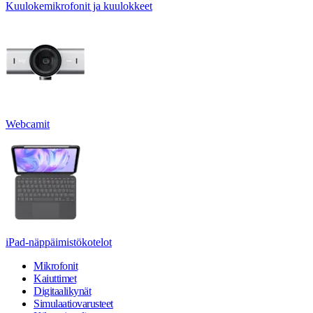
Kuulokemikrofonit ja kuulokkeet
Webcamit
iPad-näppäimistökotelot
Mikrofonit
Kaiuttimet
Digitaalikynät
Simulaatiovarusteet