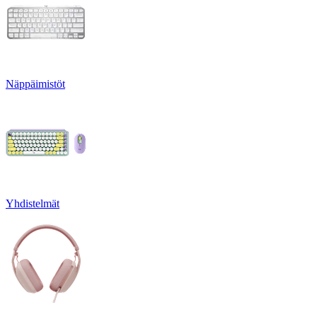
Näppäimistöt
Yhdistelmät