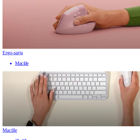
Ergo-sarja
Macille
Macille