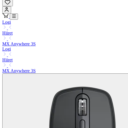
Logi
Hiiret
MX Anywhere 3S
Logi
Hiiret
MX Anywhere 3S