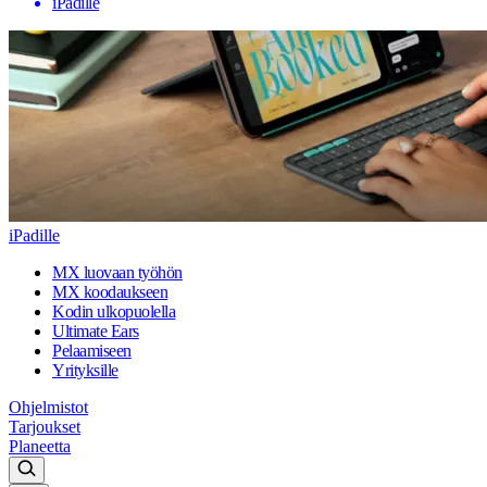
iPadille
iPadille
MX luovaan työhön
MX koodaukseen
Kodin ulkopuolella
Ultimate Ears
Pelaamiseen
Yrityksille
Ohjelmistot
Tarjoukset
Planeetta