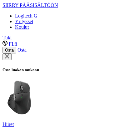
SIIRRY PÄÄSISÄLTÖÖN
Logitech G
Yritykset
Koulut
Tuki
FI,fi
Osta
Osta
Osta luokan mukaan
Hiiret