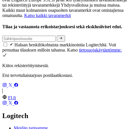
tai rekisteröityjä tavaramerkkejä Yhdysvalloissa ja muissa maissa.
Kaikki muut kolmansien osapuolten tavaramerkit ovat omistajiensa
omaisuutta.
Katso kaikki tavaramerkit
Tilaa ja vastaanota erikoistarjouksesi sekä eksklusiiviset edut.
Haluan henkilökohtaista markkinointia Logitechltä. Voit
peruuttaa tilauksen milloin tahansa. Katso
tietosuojakäytäntömme.
Kiitos rekisteröitymisestä.
Etsi tervetuliaistarjous postilaatikostasi.
FI,fi
Logitech
Meidän tarinamme