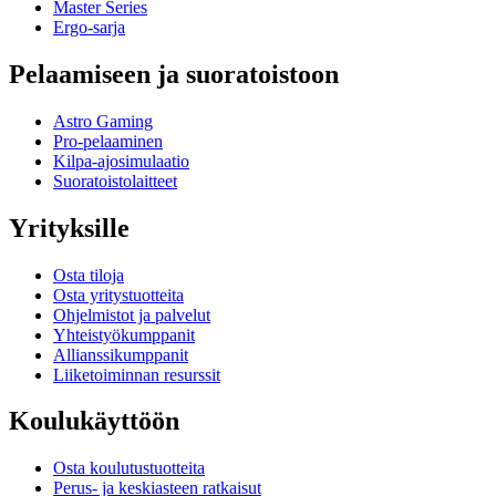
Master Series
Ergo-sarja
Pelaamiseen ja suoratoistoon
Astro Gaming
Pro-pelaaminen
Kilpa-ajosimulaatio
Suoratoistolaitteet
Yrityksille
Osta tiloja
Osta yritystuotteita
Ohjelmistot ja palvelut
Yhteistyökumppanit
Allianssikumppanit
Liiketoiminnan resurssit
Koulukäyttöön
Osta koulutustuotteita
Perus- ja keskiasteen ratkaisut