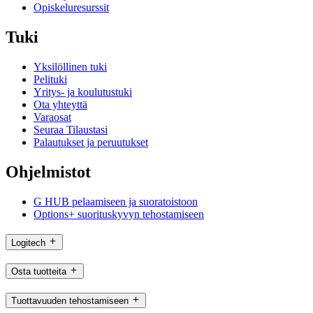
Opiskeluresurssit
Tuki
Yksilöllinen tuki
Pelituki
Yritys- ja koulutustuki
Ota yhteyttä
Varaosat
Seuraa Tilaustasi
Palautukset ja peruutukset
Ohjelmistot
G HUB pelaamiseen ja suoratoistoon
Options+ suorituskyvyn tehostamiseen
Logitech
Osta tuotteita
Tuottavuuden tehostamiseen