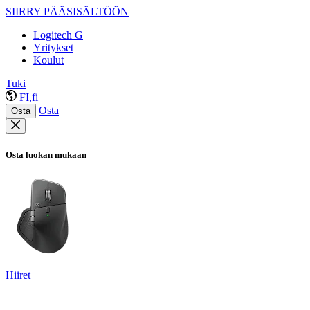
SIIRRY PÄÄSISÄLTÖÖN
Logitech G
Yritykset
Koulut
Tuki
FI,fi
Osta
Osta
Osta luokan mukaan
Hiiret