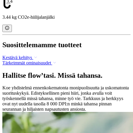
3.44
3.44 kg CO2e-hiilijalanjälki
Suosittelemamme tuotteet
Kestävä kehitys
Tärkeimmät ominaisuudet
Hallitse flow’tasi. Missä tahansa.
Koe yhdistelmä ennenkokematonta monipuolisuutta ja uskomatonta
suorituskykyä. Edistyksellinen pieni hiiri, jonka avulla voit
työskennellä missä tahansa, minne työ vie. Tarkkuus ja herkkyys
ovat nyt uudella tasolla 8 000 DPI:n minkä tahansa pinnan
seurannan ja hiljaisten napsautusten ansiosta.