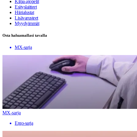
Kilpa-ajopelit
Esityslaitteet
Hiirialustat
Lisävarusteet
Myydyimmät
Osta haluamallasi tavalla
MX-sarja
MX-sarja
Ergo-sarja