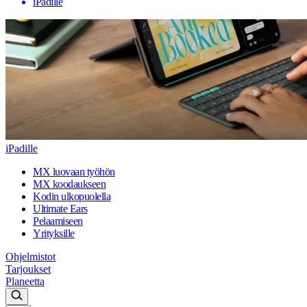
iPadille
iPadille
MX luovaan työhön
MX koodaukseen
Kodin ulkopuolella
Ultimate Ears
Pelaamiseen
Yrityksille
Ohjelmistot
Tarjoukset
Planeetta