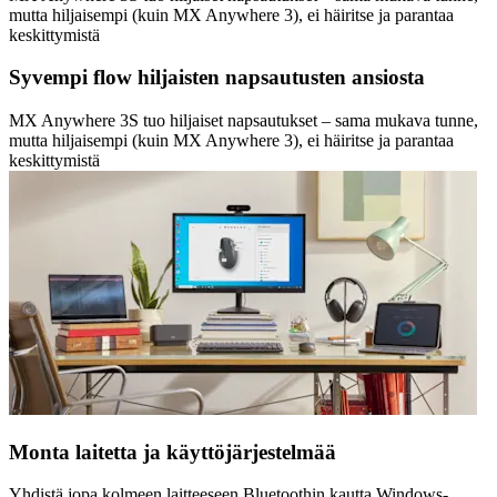
mutta hiljaisempi (kuin MX Anywhere 3), ei häiritse ja parantaa
keskittymistä
Syvempi flow hiljaisten napsautusten ansiosta
MX Anywhere 3S tuo hiljaiset napsautukset – sama mukava tunne,
mutta hiljaisempi (kuin MX Anywhere 3), ei häiritse ja parantaa
keskittymistä
Monta laitetta ja käyttöjärjestelmää
Yhdistä jopa kolmeen laitteeseen Bluetoothin kautta Windows-,