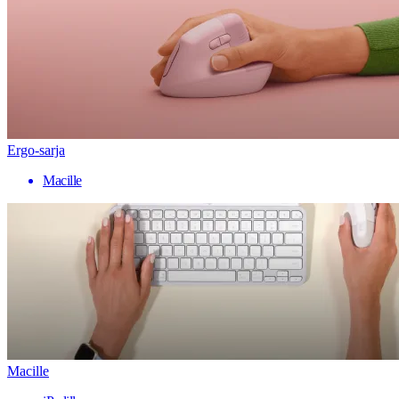
Ergo-sarja
Macille
Macille