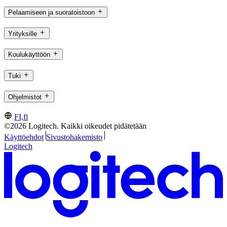
Pelaamiseen ja suoratoistoon
Yrityksille
Koulukäyttöön
Tuki
Ohjelmistot
FI,fi
©2026 Logitech. Kaikki oikeudet pidätetään
Käyttöehdot
Sivustohakemisto
Logitech