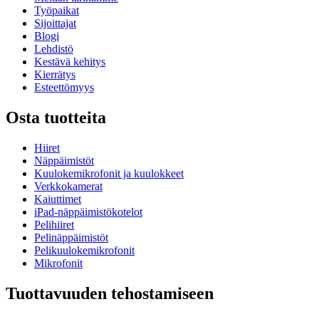
Työpaikat
Sijoittajat
Blogi
Lehdistö
Kestävä kehitys
Kierrätys
Esteettömyys
Osta tuotteita
Hiiret
Näppäimistöt
Kuulokemikrofonit ja kuulokkeet
Verkkokamerat
Kaiuttimet
iPad-näppäimistökotelot
Pelihiiret
Pelinäppäimistöt
Pelikuulokemikrofonit
Mikrofonit
Tuottavuuden tehostamiseen