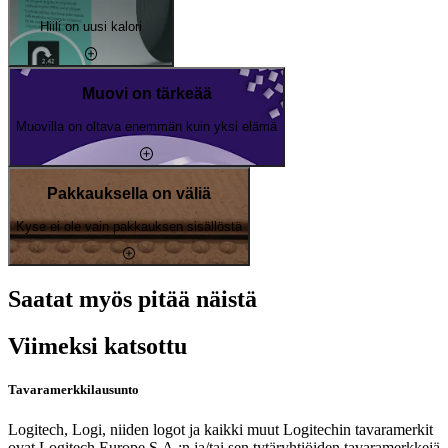
Hiili on uusi kalori
Muovi on tärkeää
Muovilla on oltava enemmän kuin yksi elämä
Pakkauksella on väliä
Kyse ei ole vain pakkauksen sisällöstä
Saatat myös pitää näistä
Viimeksi katsottu
Tavaramerkkilausunto
Logitech, Logi, niiden logot ja kaikki muut Logitechin tavaramerkit
ovat Logitech Europe S.A.:n ja/tai sen tytäryhtiöiden tavaramerkkejä