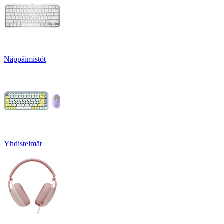
Näppäimistöt
Yhdistelmät