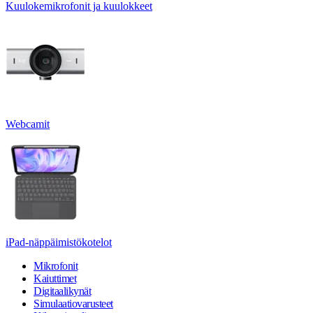
Kuulokemikrofonit ja kuulokkeet
Webcamit
iPad-näppäimistökotelot
Mikrofonit
Kaiuttimet
Digitaalikynät
Simulaatiovarusteet