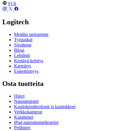
FI,fi
Logitech
Meidän tarinamme
Työpaikat
Sijoittajat
Blogi
Lehdistö
Kestävä kehitys
Kierrätys
Esteettömyys
Osta tuotteita
Hiiret
Näppäimistöt
Kuulokemikrofonit ja kuulokkeet
Verkkokamerat
Kaiuttimet
iPad-näppäimistökotelot
Pelihiiret