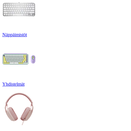
Näppäimistöt
Yhdistelmät