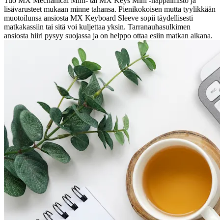
Tuo MX Mechanical Mini- tai MX Keys Mini -näppäimistö ja
lisävarusteet mukaan minne tahansa. Pienikokoisen mutta tyylikkään
muotoilunsa ansiosta MX Keyboard Sleeve sopii täydellisesti
matkakassiin tai sitä voi kuljettaa yksin. Tarranauhasulkimen
ansiosta hiiri pysyy suojassa ja on helppo ottaa esiin matkan aikana.