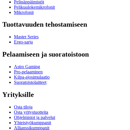
Pelinäppäimistöt
Pelikuulokemikrofonit
Mikrofonit
Tuottavuuden tehostamiseen
Master Series
Ergo-sarja
Pelaamiseen ja suoratoistoon
Astro Gaming
Pro-pelaaminen
Kilpa-ajosimulaatio
Suoratoistolaitteet
Yrityksille
Osta tiloja
Osta yritystuotteita
Ohjelmistot ja palvelut
Yhteistyökumppanit
Allianssikumppanit