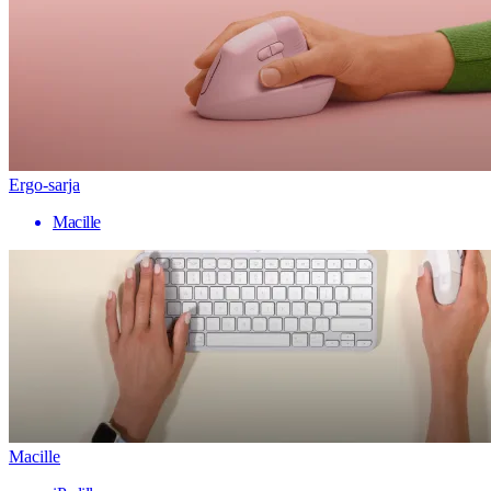
Ergo-sarja
Macille
Macille