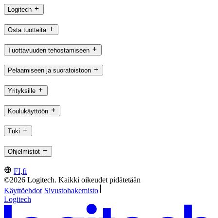
Logitech
Osta tuotteita
Tuottavuuden tehostamiseen
Pelaamiseen ja suoratoistoon
Yrityksille
Koulukäyttöön
Tuki
Ohjelmistot
FI,fi
©2026 Logitech. Kaikki oikeudet pidätetään
Käyttöehdot
Sivustohakemisto
Logitech