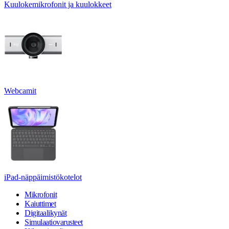
Kuulokemikrofonit ja kuulokkeet
Webcamit
iPad-näppäimistökotelot
Mikrofonit
Kaiuttimet
Digitaalikynät
Simulaatiovarusteet