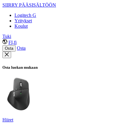
SIIRRY PÄÄSISÄLTÖÖN
Logitech G
Yritykset
Koulut
Tuki
FI,fi
Osta
Osta
Osta luokan mukaan
Hiiret