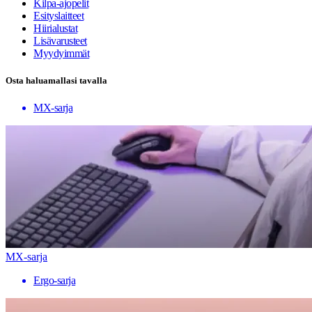
Kilpa-ajopelit
Esityslaitteet
Hiirialustat
Lisävarusteet
Myydyimmät
Osta haluamallasi tavalla
MX-sarja
MX-sarja
Ergo-sarja