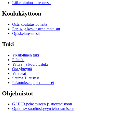
Liiketoiminnan resurssit
Koulukäyttöön
Osta koulutustuotteita
Perus- ja keskiasteen ratkaisut
Opiskeluresurssit
Tuki
Yksilöllinen tuki
Pelituki
Yritys- ja koulutustuki
Ota yhteyttä
Varaosat
Seuraa Tilaustasi
Palautukset ja peruutukset
Ohjelmistot
G HUB pelaamiseen ja suoratoistoon
Options+ suorituskyvyn tehostamiseen