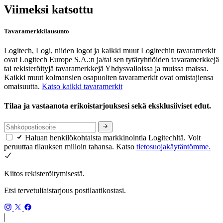
Viimeksi katsottu
Tavaramerkkilausunto
Logitech, Logi, niiden logot ja kaikki muut Logitechin tavaramerkit
ovat Logitech Europe S.A.:n ja/tai sen tytäryhtiöiden tavaramerkkejä
tai rekisteröityjä tavaramerkkejä Yhdysvalloissa ja muissa maissa.
Kaikki muut kolmansien osapuolten tavaramerkit ovat omistajiensa
omaisuutta.
Katso kaikki tavaramerkit
Tilaa ja vastaanota erikoistarjouksesi sekä eksklusiiviset edut.
Haluan henkilökohtaista markkinointia Logitechltä. Voit
peruuttaa tilauksen milloin tahansa. Katso
tietosuojakäytäntömme.
Kiitos rekisteröitymisestä.
Etsi tervetuliaistarjous postilaatikostasi.