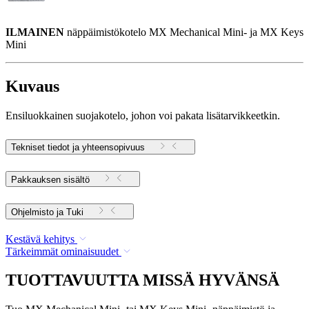
ILMAINEN
näppäimistökotelo MX Mechanical Mini- ja MX Keys
Mini
Kuvaus
Ensiluokkainen suojakotelo, johon voi pakata lisätarvikkeetkin.
Tekniset tiedot ja yhteensopivuus
Pakkauksen sisältö
Ohjelmisto ja Tuki
Kestävä kehitys
Tärkeimmät ominaisuudet
TUOTTAVUUTTA MISSÄ HYVÄNSÄ