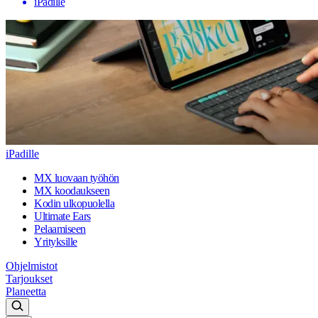
iPadille
iPadille
MX luovaan työhön
MX koodaukseen
Kodin ulkopuolella
Ultimate Ears
Pelaamiseen
Yrityksille
Ohjelmistot
Tarjoukset
Planeetta