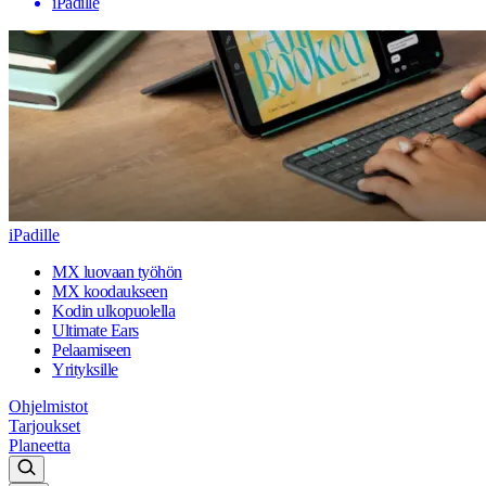
iPadille
iPadille
MX luovaan työhön
MX koodaukseen
Kodin ulkopuolella
Ultimate Ears
Pelaamiseen
Yrityksille
Ohjelmistot
Tarjoukset
Planeetta