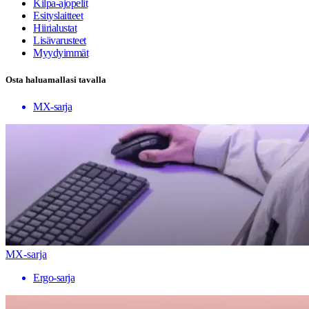
Kilpa-ajopelit
Esityslaitteet
Hiirialustat
Lisävarusteet
Myydyimmät
Osta haluamallasi tavalla
MX-sarja
MX-sarja
Ergo-sarja