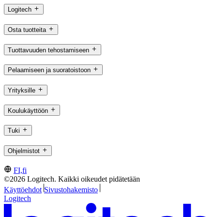
Logitech
Osta tuotteita
Tuottavuuden tehostamiseen
Pelaamiseen ja suoratoistoon
Yrityksille
Koulukäyttöön
Tuki
Ohjelmistot
FI,fi
©2026 Logitech. Kaikki oikeudet pidätetään
Käyttöehdot
Sivustohakemisto
Logitech