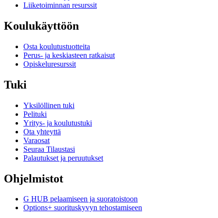
Liiketoiminnan resurssit
Koulukäyttöön
Osta koulutustuotteita
Perus- ja keskiasteen ratkaisut
Opiskeluresurssit
Tuki
Yksilöllinen tuki
Pelituki
Yritys- ja koulutustuki
Ota yhteyttä
Varaosat
Seuraa Tilaustasi
Palautukset ja peruutukset
Ohjelmistot
G HUB pelaamiseen ja suoratoistoon
Options+ suorituskyvyn tehostamiseen