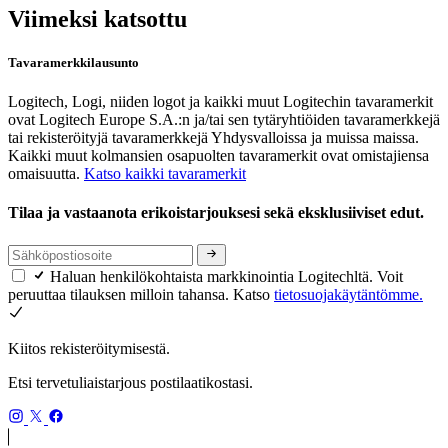
Viimeksi katsottu
Tavaramerkkilausunto
Logitech, Logi, niiden logot ja kaikki muut Logitechin tavaramerkit
ovat Logitech Europe S.A.:n ja/tai sen tytäryhtiöiden tavaramerkkejä
tai rekisteröityjä tavaramerkkejä Yhdysvalloissa ja muissa maissa.
Kaikki muut kolmansien osapuolten tavaramerkit ovat omistajiensa
omaisuutta.
Katso kaikki tavaramerkit
Tilaa ja vastaanota erikoistarjouksesi sekä eksklusiiviset edut.
Haluan henkilökohtaista markkinointia Logitechltä. Voit
peruuttaa tilauksen milloin tahansa. Katso
tietosuojakäytäntömme.
Kiitos rekisteröitymisestä.
Etsi tervetuliaistarjous postilaatikostasi.