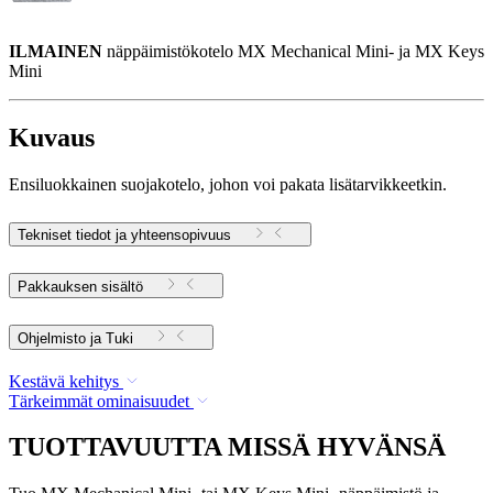
ILMAINEN
näppäimistökotelo MX Mechanical Mini- ja MX Keys
Mini
Kuvaus
Ensiluokkainen suojakotelo, johon voi pakata lisätarvikkeetkin.
Tekniset tiedot ja yhteensopivuus
Pakkauksen sisältö
Ohjelmisto ja Tuki
Kestävä kehitys
Tärkeimmät ominaisuudet
TUOTTAVUUTTA MISSÄ HYVÄNSÄ