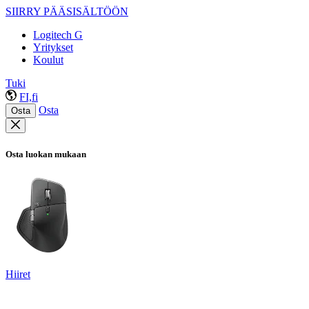
SIIRRY PÄÄSISÄLTÖÖN
Logitech G
Yritykset
Koulut
Tuki
FI,fi
Osta
Osta
Osta luokan mukaan
Hiiret