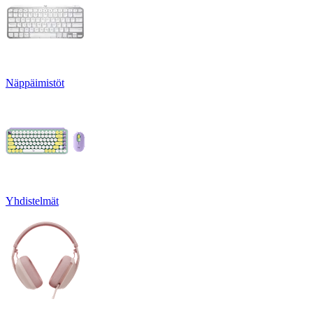
Näppäimistöt
Yhdistelmät