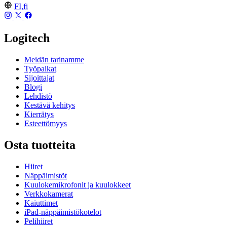
FI,fi
Logitech
Meidän tarinamme
Työpaikat
Sijoittajat
Blogi
Lehdistö
Kestävä kehitys
Kierrätys
Esteettömyys
Osta tuotteita
Hiiret
Näppäimistöt
Kuulokemikrofonit ja kuulokkeet
Verkkokamerat
Kaiuttimet
iPad-näppäimistökotelot
Pelihiiret