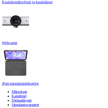
Kuulokemikrofonit ja kuulokkeet
Webcamit
iPad-näppäimistökotelot
Mikrofonit
Kaiuttimet
Digitaalikynät
Simulaatiovarusteet