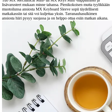
Tuo MX Mechanical Mini- tai MX Keys Mini -näppäimistö ja
lisävarusteet mukaan minne tahansa. Pienikokoisen mutta tyylikkään
muotoilunsa ansiosta MX Keyboard Sleeve sopii täydellisesti
matkakassiin tai sitä voi kuljettaa yksin. Tarranauhasulkimen
ansiosta hiiri pysyy suojassa ja on helppo ottaa esiin matkan aikana.