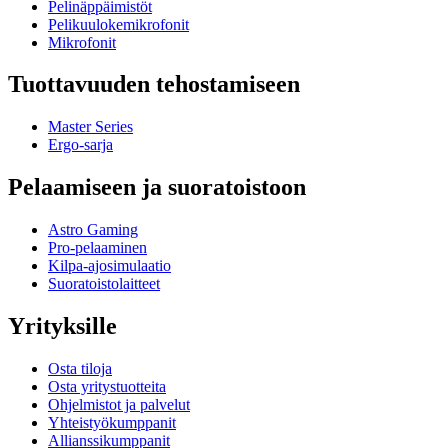
Pelinäppäimistöt
Pelikuulokemikrofonit
Mikrofonit
Tuottavuuden tehostamiseen
Master Series
Ergo-sarja
Pelaamiseen ja suoratoistoon
Astro Gaming
Pro-pelaaminen
Kilpa-ajosimulaatio
Suoratoistolaitteet
Yrityksille
Osta tiloja
Osta yritystuotteita
Ohjelmistot ja palvelut
Yhteistyökumppanit
Allianssikumppanit