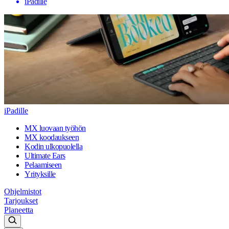
iPadille
iPadille
MX luovaan työhön
MX koodaukseen
Kodin ulkopuolella
Ultimate Ears
Pelaamiseen
Yrityksille
Ohjelmistot
Tarjoukset
Planeetta