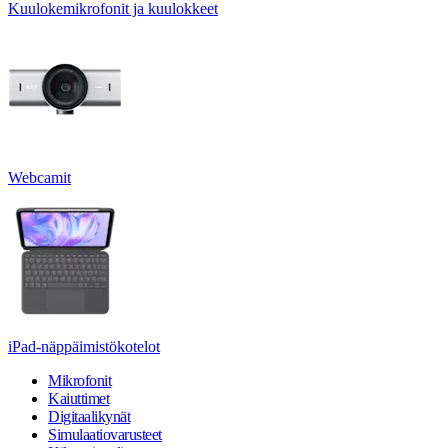
Kuulokemikrofonit ja kuulokkeet
Webcamit
iPad-näppäimistökotelot
Mikrofonit
Kaiuttimet
Digitaalikynät
Simulaatiovarusteet