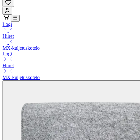
Logi
Hiiret
MX-kuljetuskotelo
Logi
Hiiret
MX-kuljetuskotelo