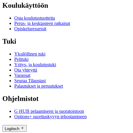
Koulukäyttöön
Osta koulutustuotteita
Perus- ja keskiasteen ratkaisut
Opiskeluresurssit
Tuki
Yksilöllinen tuki
Pelituki
Yritys- ja koulutustuki
Ota yhteyttä
Varaosat
Seuraa Tilaustasi
Palautukset ja peruutukset
Ohjelmistot
G HUB pelaamiseen ja suoratoistoon
Options+ suorituskyvyn tehostamiseen
Logitech