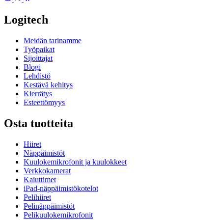
Logitech
Meidän tarinamme
Työpaikat
Sijoittajat
Blogi
Lehdistö
Kestävä kehitys
Kierrätys
Esteettömyys
Osta tuotteita
Hiiret
Näppäimistöt
Kuulokemikrofonit ja kuulokkeet
Verkkokamerat
Kaiuttimet
iPad-näppäimistökotelot
Pelihiiret
Pelinäppäimistöt
Pelikuulokemikrofonit