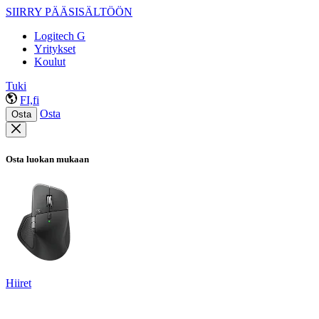
SIIRRY PÄÄSISÄLTÖÖN
Logitech G
Yritykset
Koulut
Tuki
FI,fi
Osta
Osta
Osta luokan mukaan
Hiiret