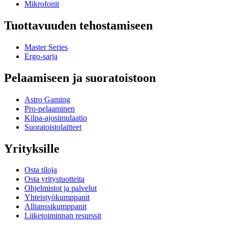
Mikrofonit
Tuottavuuden tehostamiseen
Master Series
Ergo-sarja
Pelaamiseen ja suoratoistoon
Astro Gaming
Pro-pelaaminen
Kilpa-ajosimulaatio
Suoratoistolaitteet
Yrityksille
Osta tiloja
Osta yritystuotteita
Ohjelmistot ja palvelut
Yhteistyökumppanit
Allianssikumppanit
Liiketoiminnan resurssit