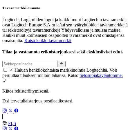
Tavaramerkkilausunto
Logitech, Logi, niiden logot ja kaikki muut Logitechin tavaramerkit
ovat Logitech Europe S.A.:n ja/tai sen tytäryhtiöiden tavaramerkkejä
tai rekisteröityjä tavaramerkkejä Yhdysvalloissa ja muissa maissa.
Kaikki muut kolmansien osapuolten tavaramerkit ovat omistajiensa
omaisuutta.
Katso kaikki tavaramerkit
Tilaa ja vastaanota erikoistarjouksesi sekä eksklusiiviset edut.
Haluan henkilökohtaista markkinointia Logitechltä. Voit
peruuttaa tilauksen milloin tahansa. Katso
tietosuojakäytäntömme.
Kiitos rekisteröitymisestä.
Etsi tervetuliaistarjous postilaatikostasi.
FI,fi