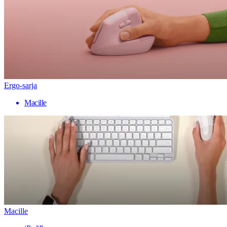
Ergo-sarja
Macille
Macille