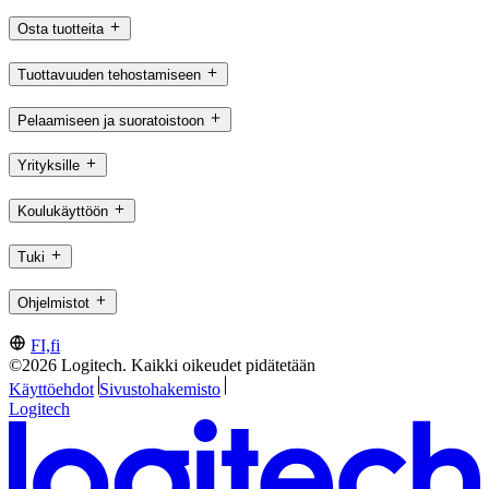
Osta tuotteita
Tuottavuuden tehostamiseen
Pelaamiseen ja suoratoistoon
Yrityksille
Koulukäyttöön
Tuki
Ohjelmistot
FI,fi
©2026 Logitech. Kaikki oikeudet pidätetään
Käyttöehdot
Sivustohakemisto
Logitech