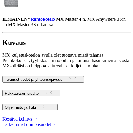
ILMAINEN*
kantokotelo
MX Master 4:n, MX Anywhere 3S:n
tai MX Master 3S:n kanssa
Kuvaus
MX-kuljetuskotelon avulla olet tuottava missä tahansa.
Pienikokoisen, tyylikkään muotoilun ja tarranauhasulkimen ansiosta
MX-hiiriäsi on helppoa ja turvallista kuljettaa mukana.
Tekniset tiedot ja yhteensopivuus
Pakkauksen sisältö
Ohjelmisto ja Tuki
Kestävä kehitys
Tärkeimmät ominaisuudet