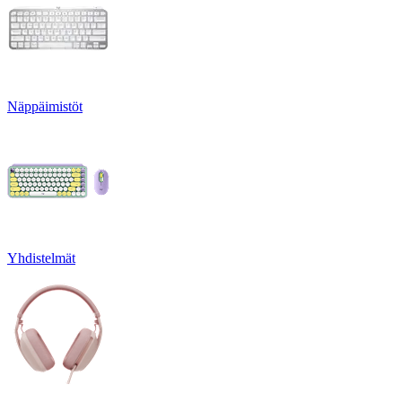
Näppäimistöt
Yhdistelmät