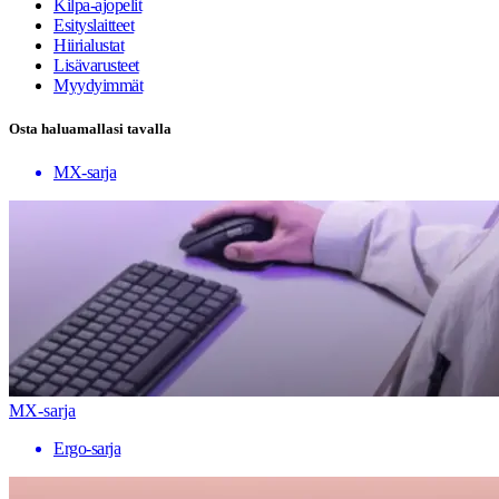
Kilpa-ajopelit
Esityslaitteet
Hiirialustat
Lisävarusteet
Myydyimmät
Osta haluamallasi tavalla
MX-sarja
MX-sarja
Ergo-sarja