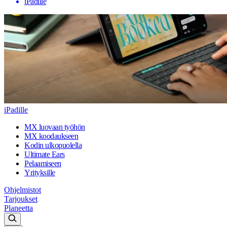
iPadille
iPadille
MX luovaan työhön
MX koodaukseen
Kodin ulkopuolella
Ultimate Ears
Pelaamiseen
Yrityksille
Ohjelmistot
Tarjoukset
Planeetta