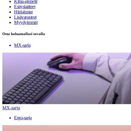
Kilpa-ajopelit
Esityslaitteet
Hiirialustat
Lisävarusteet
Myydyimmät
Osta haluamallasi tavalla
MX-sarja
MX-sarja
Ergo-sarja