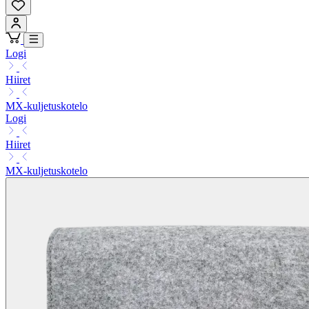
Logi
Hiiret
MX-kuljetuskotelo
Logi
Hiiret
MX-kuljetuskotelo