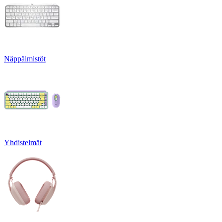
Näppäimistöt
Yhdistelmät