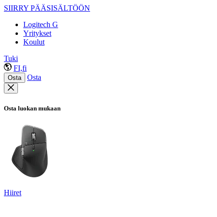
SIIRRY PÄÄSISÄLTÖÖN
Logitech G
Yritykset
Koulut
Tuki
FI,fi
Osta
Osta
Osta luokan mukaan
Hiiret