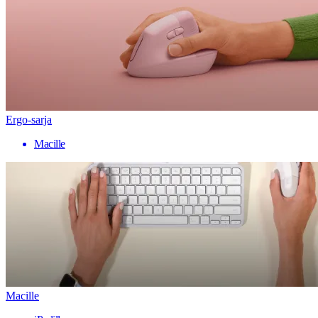
Ergo-sarja
Macille
Macille