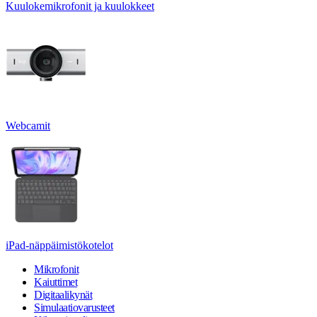
Kuulokemikrofonit ja kuulokkeet
Webcamit
iPad-näppäimistökotelot
Mikrofonit
Kaiuttimet
Digitaalikynät
Simulaatiovarusteet