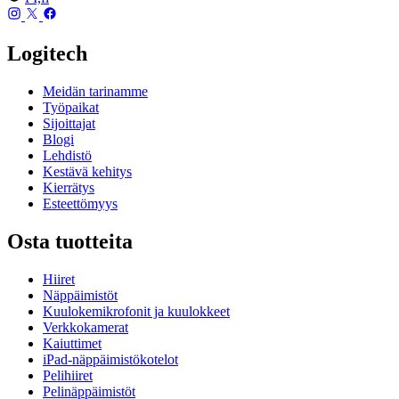
Logitech
Meidän tarinamme
Työpaikat
Sijoittajat
Blogi
Lehdistö
Kestävä kehitys
Kierrätys
Esteettömyys
Osta tuotteita
Hiiret
Näppäimistöt
Kuulokemikrofonit ja kuulokkeet
Verkkokamerat
Kaiuttimet
iPad-näppäimistökotelot
Pelihiiret
Pelinäppäimistöt