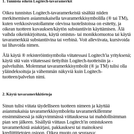
1. Tunnista oikein Logitech-tavaramerkit
Oikea tunnistus Logitech-tavaramerkeistä sisältää niiden
merkitsemisen asianmukaisella tavaramerkkisymbolilla (® tai TM),
kuten verkkosivustollamme olevissa tuotelistoissa on esitetty, ja
oikean tuotteen kuvauksen/käytön substantiivin käyttämisen. Älä
vaihda oikeinkirjoitusta, käytä omistus- tai monikkomuotoa tai käytä
tavaramerkkiä substantiivina tai verbinä. Voit alleviivata, kursivoida
tai lihavoida nimen.
Älä käytä ® rekisteröintisymbolia viitatessasi Logitech'ia yrityksenä;
käytä sitä vain viitatessasi tiettyihin Logitech-tuotteisiin ja -
palveluihin. Molemmat tavaramerkkisymbolit (® ja TM) tulisi olla
yläindeksoituja ja vähemmän näkyviä kuin Logitech-
tuotteen/palvelun nimi.
2. Käytä tavaramerkkitietoja
Sinun tulisi viitata täydelliseen tuotteen nimeen ja käyttää
asianmukaisia tavaramerkkisymboleita tavaramerkillemme
ensimmäisessä ja näkyvimmässä viittauksessa tai mahdollisimman
pian sen jälkeen. Sisällytä viittaus Logitech'in omistukseen
tavaramerkistä asiakirjasi, pakkauksesi tai mainoksesi
krediittitietojen osioon. Oikea muoto on seuraava: