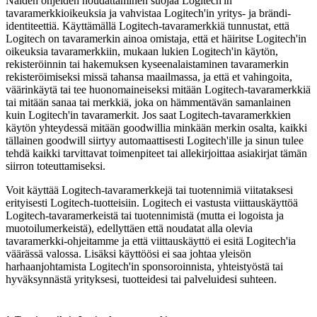
Näiden ohjeiden noudattaminen suojaa Logitech'in
tavaramerkkioikeuksia ja vahvistaa Logitech'in yritys- ja brändi-
identiteettiä. Käyttämällä Logitech-tavaramerkkiä tunnustat, että
Logitech on tavaramerkin ainoa omistaja, että et häiritse Logitech'in
oikeuksia tavaramerkkiin, mukaan lukien Logitech'in käytön,
rekisteröinnin tai hakemuksen kyseenalaistaminen tavaramerkin
rekisteröimiseksi missä tahansa maailmassa, ja että et vahingoita,
väärinkäytä tai tee huonomaineiseksi mitään Logitech-tavaramerkkiä
tai mitään sanaa tai merkkiä, joka on hämmentävän samanlainen
kuin Logitech'in tavaramerkit. Jos saat Logitech-tavaramerkkien
käytön yhteydessä mitään goodwillia minkään merkin osalta, kaikki
tällainen goodwill siirtyy automaattisesti Logitech'ille ja sinun tulee
tehdä kaikki tarvittavat toimenpiteet tai allekirjoittaa asiakirjat tämän
siirron toteuttamiseksi.
Voit käyttää Logitech-tavaramerkkejä tai tuotennimiä viitataksesi
erityisesti Logitech-tuotteisiin. Logitech ei vastusta viittauskäyttöä
Logitech-tavaramerkeistä tai tuotennimistä (mutta ei logoista ja
muotoilumerkeistä), edellyttäen että noudatat alla olevia
tavaramerkki-ohjeitamme ja että viittauskäyttö ei esitä Logitech'ia
väärässä valossa. Lisäksi käyttöösi ei saa johtaa yleisön
harhaanjohtamista Logitech'in sponsoroinnista, yhteistyöstä tai
hyväksynnästä yrityksesi, tuotteidesi tai palveluidesi suhteen.