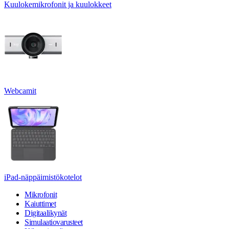
Kuulokemikrofonit ja kuulokkeet
Webcamit
iPad-näppäimistökotelot
Mikrofonit
Kaiuttimet
Digitaalikynät
Simulaatiovarusteet