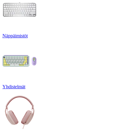
Näppäimistöt
Yhdistelmät