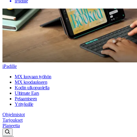
iPadille
iPadille
MX luovaan työhön
MX koodaukseen
Kodin ulkopuolella
Ultimate Ears
Pelaamiseen
Yrityksille
Ohjelmistot
Tarjoukset
Planeetta