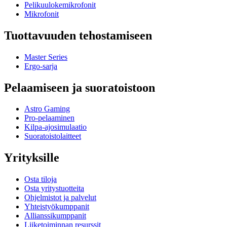
Pelikuulokemikrofonit
Mikrofonit
Tuottavuuden tehostamiseen
Master Series
Ergo-sarja
Pelaamiseen ja suoratoistoon
Astro Gaming
Pro-pelaaminen
Kilpa-ajosimulaatio
Suoratoistolaitteet
Yrityksille
Osta tiloja
Osta yritystuotteita
Ohjelmistot ja palvelut
Yhteistyökumppanit
Allianssikumppanit
Liiketoiminnan resurssit