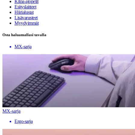
Kilpa-ajopelit
Esityslaitteet
Hiirialustat
Lisävarusteet
Myydyimmät
Osta haluamallasi tavalla
MX-sarja
MX-sarja
Ergo-sarja