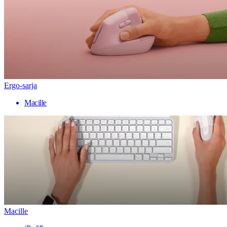
Ergo-sarja
Macille
Macille