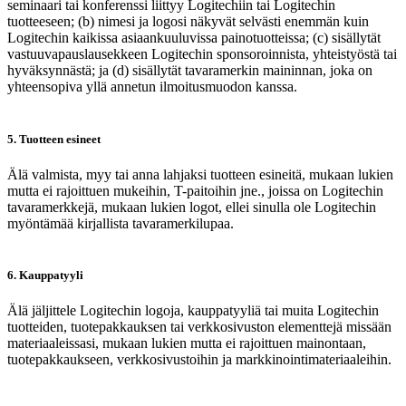
seminaari tai konferenssi liittyy Logitechiin tai Logitechin
tuotteeseen; (b) nimesi ja logosi näkyvät selvästi enemmän kuin
Logitechin kaikissa asiaankuuluvissa painotuotteissa; (c) sisällytät
vastuuvapauslausekkeen Logitechin sponsoroinnista, yhteistyöstä tai
hyväksynnästä; ja (d) sisällytät tavaramerkin maininnan, joka on
yhteensopiva yllä annetun ilmoitusmuodon kanssa.
5. Tuotteen esineet
Älä valmista, myy tai anna lahjaksi tuotteen esineitä, mukaan lukien
mutta ei rajoittuen mukeihin, T-paitoihin jne., joissa on Logitechin
tavaramerkkejä, mukaan lukien logot, ellei sinulla ole Logitechin
myöntämää kirjallista tavaramerkilupaa.
6. Kauppatyyli
Älä jäljittele Logitechin logoja, kauppatyyliä tai muita Logitechin
tuotteiden, tuotepakkauksen tai verkkosivuston elementtejä missään
materiaaleissasi, mukaan lukien mutta ei rajoittuen mainontaan,
tuotepakkaukseen, verkkosivustoihin ja markkinointimateriaaleihin.