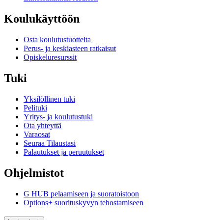
Koulukäyttöön
Osta koulutustuotteita
Perus- ja keskiasteen ratkaisut
Opiskeluresurssit
Tuki
Yksilöllinen tuki
Pelituki
Yritys- ja koulutustuki
Ota yhteyttä
Varaosat
Seuraa Tilaustasi
Palautukset ja peruutukset
Ohjelmistot
G HUB pelaamiseen ja suoratoistoon
Options+ suorituskyvyn tehostamiseen