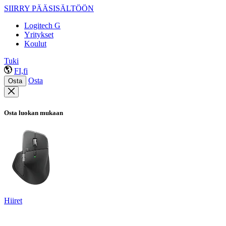
SIIRRY PÄÄSISÄLTÖÖN
Logitech G
Yritykset
Koulut
Tuki
FI,fi
Osta
Osta
Osta luokan mukaan
Hiiret