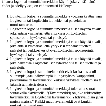
tahansa logon tai suunnittelumerkkien käyttö, joka ylittää nämä
ehdot ja edellytykset, on ehdottomasti kielletty:
Logitechin logoa ja suunnittelumerkkejä voidaan käyttää vain
Logitechin tai Logitechin tuotteiden tai palveluiden
tunnistamiseen.
Logitechin logoa ja suunnittelumerkkejä ei saa käyttää tavalla,
joka antaisi ymmärtää, että yrityksesi on Logitechin
sponsorointi, hyväksyntä tai yhteistyö.
Logitechin logoa ja suunnittelumerkkejä ei saa käyttää tavalla,
joka antaisi ymmärtää, että yrityksesi tarjoamat tuotteet,
palvelut tai verkkosivustot ovat Logitechin sponsorointi,
hyväksyntä tai yhteistyö.
Logitechin logoa ja suunnittelumerkkejä ei saa käyttää tavalla,
joka halventaa Logitechia, sen tytäryhtiöitä tai sen tuotteita ja
palveluita.
Logitechin logo ja suunnittelumerkit eivät koskaan saa olla
suurempia ja/tai näkyvämpiä kuin yrityksesi kauppanimi,
palvelunimi tai tavaramerkki kaikissa yrityksesi tuottamissa tai
jakamissa materiaaleissa.
Logitechin logoa ja suunnittelumerkkejä tulee aina seurata
seuraavalla alaviitteellä: "(Tavaramerkki) on joko rekisteröity
tavaramerkki tai Logitechin tavaramerkki Yhdysvalloissa ja/tai
muissa maissa." Kaikki muut tavaramerkit ovat kunkin
omistajansa omaisuutta.