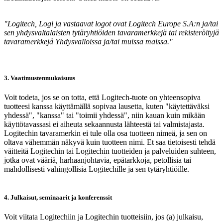
"Logitech, Logi ja vastaavat logot ovat Logitech Europe S.A:n ja/tai
sen yhdysvaltalaisten tytäryhtiöiden tavaramerkkejä tai rekisteröityjä
tavaramerkkejä Yhdysvalloissa ja/tai muissa maissa."
3. Vaatimustenmukaisuus
Voit todeta, jos se on totta, että Logitech-tuote on yhteensopiva
tuotteesi kanssa käyttämällä sopivaa lausetta, kuten "käytettäväksi
yhdessä", "kanssa" tai "toimii yhdessä", niin kauan kuin mikään
käyttötavassasi ei aiheuta sekaannusta lähteestä tai valmistajasta.
Logitechin tavaramerkin ei tule olla osa tuotteen nimeä, ja sen on
oltava vähemmän näkyvä kuin tuotteen nimi. Et saa tietoisesti tehdä
väitteitä Logitechin tai Logitechin tuotteiden ja palveluiden suhteen,
jotka ovat vääriä, harhaanjohtavia, epätarkkoja, petollisia tai
mahdollisesti vahingollisia Logitechille ja sen tytäryhtiöille.
4. Julkaisut, seminaarit ja konferenssit
Voit viitata Logitechiin ja Logitechin tuotteisiin, jos (a) julkaisu,