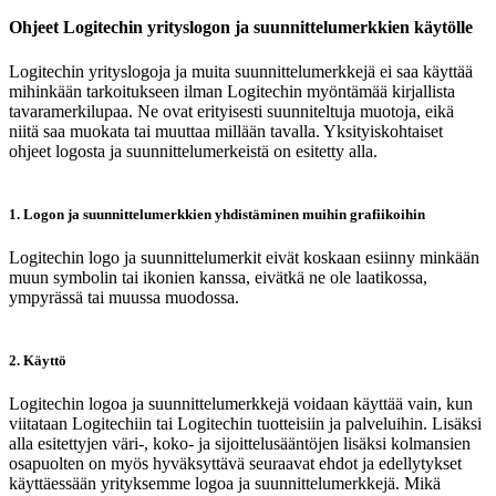
Ohjeet Logitechin yrityslogon ja suunnittelumerkkien käytölle
Logitechin yrityslogoja ja muita suunnittelumerkkejä ei saa käyttää
mihinkään tarkoitukseen ilman Logitechin myöntämää kirjallista
tavaramerkilupaa. Ne ovat erityisesti suunniteltuja muotoja, eikä
niitä saa muokata tai muuttaa millään tavalla. Yksityiskohtaiset
ohjeet logosta ja suunnittelumerkeistä on esitetty alla.
1. Logon ja suunnittelumerkkien yhdistäminen muihin grafiikoihin
Logitechin logo ja suunnittelumerkit eivät koskaan esiinny minkään
muun symbolin tai ikonien kanssa, eivätkä ne ole laatikossa,
ympyrässä tai muussa muodossa.
2. Käyttö
Logitechin logoa ja suunnittelumerkkejä voidaan käyttää vain, kun
viitataan Logitechiin tai Logitechin tuotteisiin ja palveluihin. Lisäksi
alla esitettyjen väri-, koko- ja sijoittelusääntöjen lisäksi kolmansien
osapuolten on myös hyväksyttävä seuraavat ehdot ja edellytykset
käyttäessään yrityksemme logoa ja suunnittelumerkkejä. Mikä