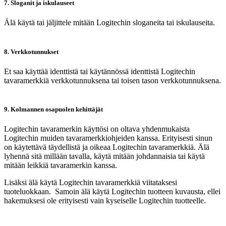
7. Sloganit ja iskulauseet
Älä käytä tai jäljittele mitään Logitechin sloganeita tai iskulauseita.
8. Verkkotunnukset
Et saa käyttää identtistä tai käytännössä identtistä Logitechin
tavaramerkkiä verkkotunnuksena tai toisen tason verkkotunnuksena.
9. Kolmannen osapuolen kehittäjät
Logitechin tavaramerkin käyttösi on oltava yhdenmukaista
Logitechin muiden tavaramerkkiohjeiden kanssa. Erityisesti sinun
on käytettävä täydellistä ja oikeaa Logitechin tavaramerkkiä. Älä
lyhennä sitä millään tavalla, käytä mitään johdannaisia tai käytä
mitään leikkiä tavaramerkin kanssa.
Lisäksi älä käytä Logitechin tavaramerkkiä viitataksesi
tuoteluokkaan. Samoin älä käytä Logitechin tuotteen kuvausta, ellei
hakemuksesi ole erityisesti vain kyseiselle Logitechin tuotteelle.