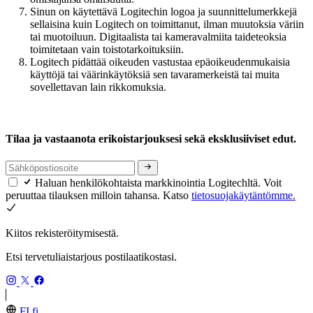
Sinun on käytettävä Logitechin logoa ja suunnittelumerkkejä
sellaisina kuin Logitech on toimittanut, ilman muutoksia väriin
tai muotoiluun. Digitaalista tai kameravalmiita taideteoksia
toimitetaan vain toistotarkoituksiin.
Logitech pidättää oikeuden vastustaa epäoikeudenmukaisia
käyttöjä tai väärinkäytöksiä sen tavaramerkeistä tai muita
sovellettavan lain rikkomuksia.
Tilaa ja vastaanota erikoistarjouksesi sekä eksklusiiviset edut.
Haluan henkilökohtaista markkinointia Logitechltä. Voit
peruuttaa tilauksen milloin tahansa. Katso
tietosuojakäytäntömme.
Kiitos rekisteröitymisestä.
Etsi tervetuliaistarjous postilaatikostasi.
FI,fi