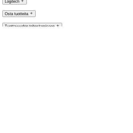
Logitech
Osta tuotteita
Tuottavuuden tehostamiseen
Pelaamiseen ja suoratoistoon
Yrityksille
Koulukäyttöön
Tuki
Ohjelmistot
FI,fi
©2026 Logitech. Kaikki oikeudet pidätetään
Käyttöehdot
Sivustohakemisto
Logitech