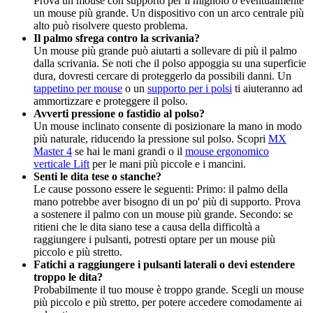
Prova un mouse con supporto per il mignolo o eventualmente
un mouse più grande. Un dispositivo con un arco centrale più
alto può risolvere questo problema.
Il palmo sfrega contro la scrivania?
Un mouse più grande può aiutarti a sollevare di più il palmo
dalla scrivania. Se noti che il polso appoggia su una superficie
dura, dovresti cercare di proteggerlo da possibili danni. Un
tappetino per mouse
o un
supporto per i polsi
ti aiuteranno ad
ammortizzare e proteggere il polso.
Avverti pressione o fastidio al polso?
Un mouse inclinato consente di posizionare la mano in modo
più naturale, riducendo la pressione sul polso. Scopri
MX
Master 4
se hai le mani grandi o il
mouse ergonomico
verticale Lift
per le mani più piccole e i mancini.
Senti le dita tese o stanche?
Le cause possono essere le seguenti: Primo: il palmo della
mano potrebbe aver bisogno di un po' più di supporto. Prova
a sostenere il palmo con un mouse più grande. Secondo: se
ritieni che le dita siano tese a causa della difficoltà a
raggiungere i pulsanti, potresti optare per un mouse più
piccolo e più stretto.
Fatichi a raggiungere i pulsanti laterali o devi estendere
troppo le dita?
Probabilmente il tuo mouse è troppo grande. Scegli un mouse
più piccolo e più stretto, per potere accedere comodamente ai