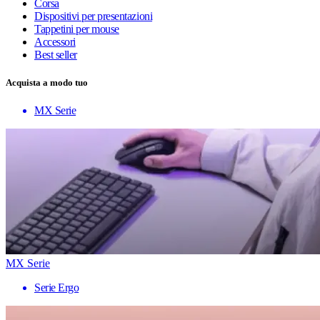
Corsa
Dispositivi per presentazioni
Tappetini per mouse
Accessori
Best seller
Acquista a modo tuo
MX Serie
MX Serie
Serie Ergo