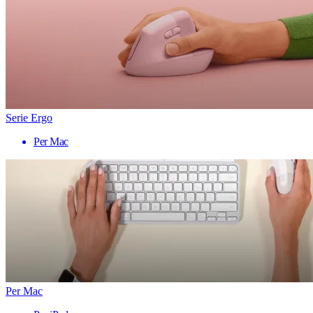
Serie Ergo
Per Mac
Per Mac