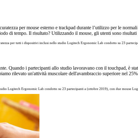
accuratezza per mouse esterno e trackpad durante l’utilizzo per le normali
riodo di tempo. Il risultato? Utilizzando il mouse, gli utenti sono risultat
uratezza per tutti i dispositivi inclusi nello studio Logitech Ergonomic Lab condotto su 23 partec
cante. Quando i partecipanti allo studio lavoravano con il touchpad, è sta
, abbiamo rilevato un'attività muscolare dell'avambraccio superiore nel 25
st. Studio Logitech Ergonomic Lab condotto su 23 partecipanti a (ottobre 2019), con due mouse Log