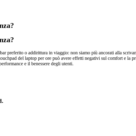
enza?
enza?
referito o addirittura in viaggio: non siamo più ancorati alla scrivania 
l touchpad del laptop per ore può avere effetti negativi sul comfort e la
performance e il benessere degli utenti.
d.