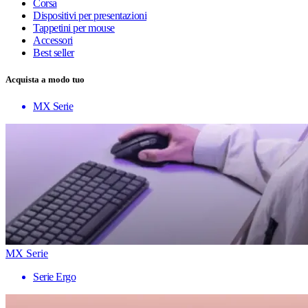
Corsa
Dispositivi per presentazioni
Tappetini per mouse
Accessori
Best seller
Acquista a modo tuo
MX Serie
MX Serie
Serie Ergo