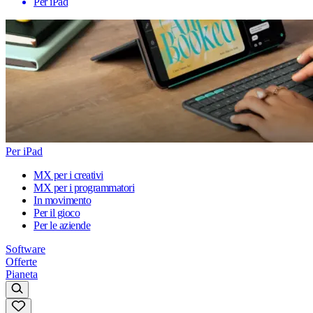
Per iPad
Per iPad
MX per i creativi
MX per i programmatori
In movimento
Per il gioco
Per le aziende
Software
Offerte
Pianeta