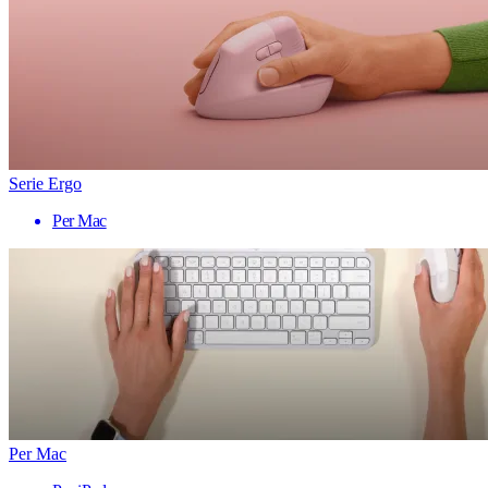
Serie Ergo
Per Mac
Per Mac