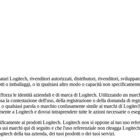
ari Logitech, rivenditori autorizzati, distributori, rivenditori, sviluppato
odotti o imballaggi, o in qualsiasi altro modo o capacità non specificamen
rafforza le identità aziendali e di marca di Logitech. Utilizzando un marc
lusa la contestazione dell'uso, della registrazione o della domanda di reg
o qualsiasi parola o marchio confusamente simile ai marchi di Logitech. 
amente a Logitech e dovrai intraprendere tutte le azioni necessarie o eseg
pecificamente ai prodotti Logitech. Logitech non si oppone al tuo uso ref
 sui marchi qui di seguito e che l'uso referenziale non ritragga Logitech 
gitech della tua azienda, dei tuoi prodotti o dei tuoi servizi.