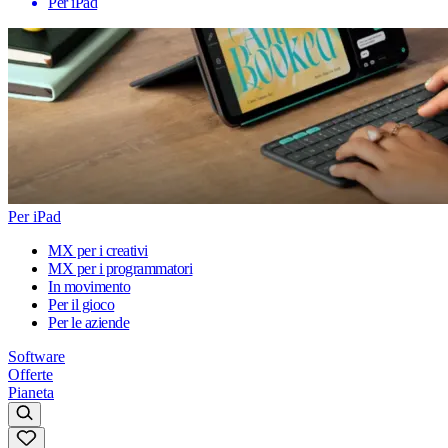
Per iPad
Per iPad
MX per i creativi
MX per i programmatori
In movimento
Per il gioco
Per le aziende
Software
Offerte
Pianeta