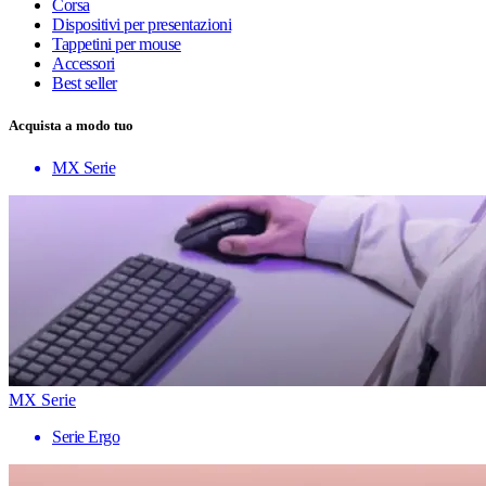
Corsa
Dispositivi per presentazioni
Tappetini per mouse
Accessori
Best seller
Acquista a modo tuo
MX Serie
MX Serie
Serie Ergo