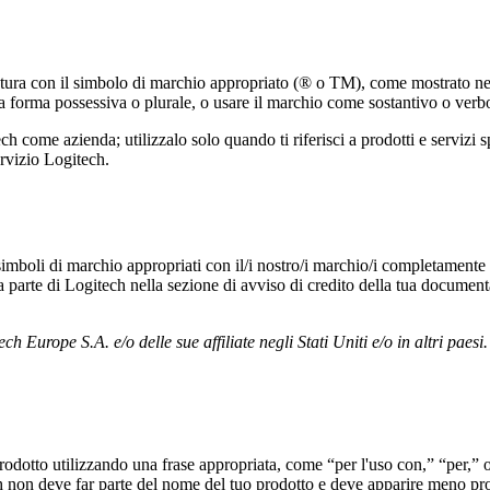
ura con il simbolo di marchio appropriato (® o TM), come mostrato nelle l
na forma possessiva o plurale, o usare il marchio come sostantivo o verbo.
tech come azienda; utilizzalo solo quando ti riferisci a prodotti e servi
ervizio Logitech.
 simboli di marchio appropriati con il/i nostro/i marchio/i completamente
 parte di Logitech nella sezione di avviso di credito della tua documenta
h Europe S.A. e/o delle sue affiliate negli Stati Uniti e/o in altri paesi.
odotto utilizzando una frase appropriata, come “per l'uso con,” “per,” o
tech non deve far parte del nome del tuo prodotto e deve apparire meno 