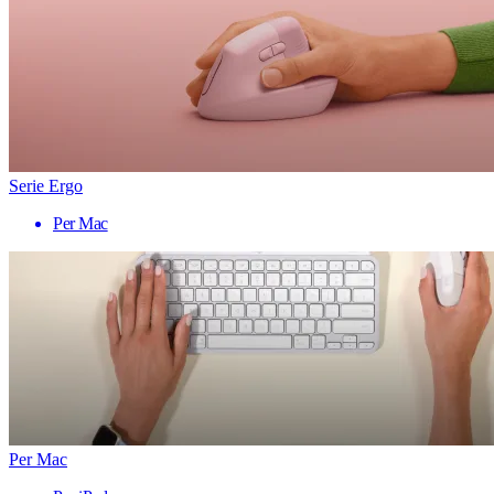
Serie Ergo
Per Mac
Per Mac