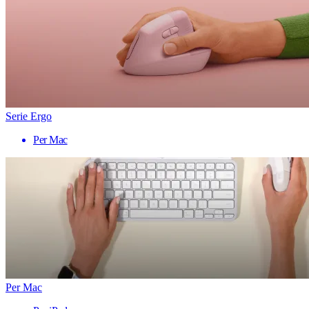
Serie Ergo
Per Mac
Per Mac