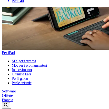
Per iPad
Per iPad
MX per i creativi
MX per i programmatori
In movimento
Ultimate Ears
Per il gioco
Per le aziende
Software
Offerte
Pianeta