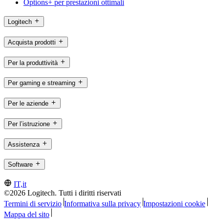
Options+ per prestazioni ottimali
Logitech
Acquista prodotti
Per la produttività
Per gaming e streaming
Per le aziende
Per l’istruzione
Assistenza
Software
IT,it
©2026 Logitech. Tutti i diritti riservati
Termini di servizio
Informativa sulla privacy
Impostazioni cookie
Mappa del sito