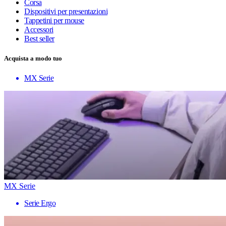
Corsa
Dispositivi per presentazioni
Tappetini per mouse
Accessori
Best seller
Acquista a modo tuo
MX Serie
MX Serie
Serie Ergo