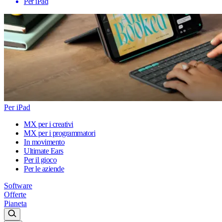
Per iPad
Per iPad
MX per i creativi
MX per i programmatori
In movimento
Ultimate Ears
Per il gioco
Per le aziende
Software
Offerte
Pianeta