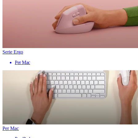
Serie Ergo
Per Mac
Per Mac