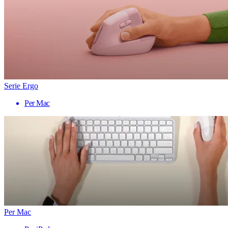
Serie Ergo
Per Mac
Per Mac