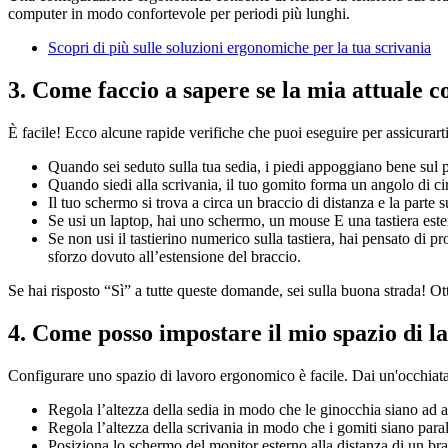
computer in modo confortevole per periodi più lunghi.
Scopri di più sulle soluzioni ergonomiche per la tua scrivania
3. Come faccio a sapere se la mia attuale 
È facile! Ecco alcune rapide verifiche che puoi eseguire per assicurart
Quando sei seduto sulla tua sedia, i piedi appoggiano bene sul p
Quando siedi alla scrivania, il tuo gomito forma un angolo di ci
Il tuo schermo si trova a circa un braccio di distanza e la parte 
Se usi un laptop, hai uno schermo, un mouse E una tastiera este
Se non usi il tastierino numerico sulla tastiera, hai pensato di p
sforzo dovuto all’estensione del braccio.
Se hai risposto “Sì” a tutte queste domande, sei sulla buona strada! Ot
4. Come posso impostare il mio spazio di 
Configurare uno spazio di lavoro ergonomico è facile. Dai un'occhiat
Regola l’altezza della sedia in modo che le ginocchia siano ad an
Regola l’altezza della scrivania in modo che i gomiti siano parall
Posiziona lo schermo del monitor esterno alla distanza di un brac