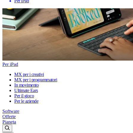
Per iPad
Per iPad
MX per i creativi
MX per i programmatori
In movimento
Ultimate Ears
Per il gioco
Per le aziende
Software
Offerte
Pianeta