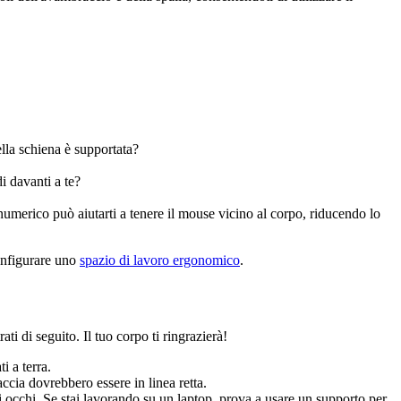
lla schiena è supportata?
i davanti a te?
numerico può aiutarti a tenere il mouse vicino al corpo, riducendo lo
configurare uno
spazio di lavoro ergonomico
.
ati di seguito. Il tuo corpo ti ringrazierà!
i a terra.
accia dovrebbero essere in linea retta.
li occhi. Se stai lavorando su un laptop, prova a usare un supporto per