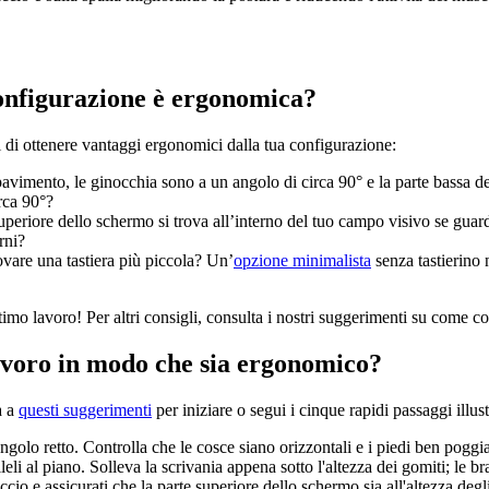
configurazione è ergonomica?
i di ottenere vantaggi ergonomici dalla tua configurazione:
avimento, le ginocchia sono a un angolo di circa 90° e la parte bassa de
rca 90°?
superiore dello schermo si trova all’interno del tuo campo visivo se guard
rni?
rovare una tastiera più piccola? Un’
opzione minimalista
senza tastierino 
timo lavoro! Per altri consigli, consulta i nostri suggerimenti su come 
lavoro in modo che sia ergonomico?
a a
questi suggerimenti
per iniziare o segui i cinque rapidi passaggi illustr
golo retto. Controlla che le cosce siano orizzontali e i piedi ben poggiat
eli al piano. Solleva la scrivania appena sotto l'altezza dei gomiti; le br
cio e assicurati che la parte superiore dello schermo sia all'altezza deg