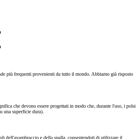
o
o
ande più frequenti provenienti da tutto il mondo. Abbiamo già risposto
nifica che devono essere progettati in modo che, durante l'uso, i polsi
su una superficie dura).
i dell'avambraccio e della spalla, consentendoti di utilizzare il