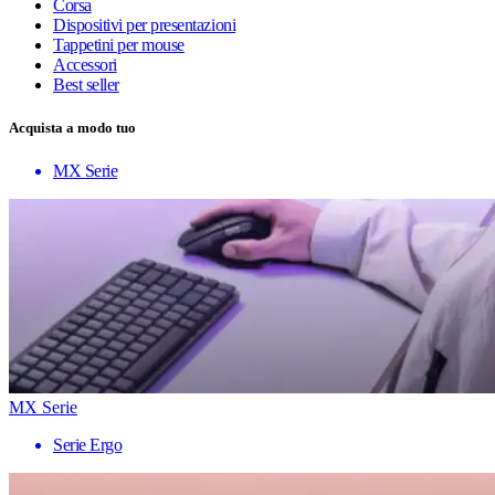
Corsa
Dispositivi per presentazioni
Tappetini per mouse
Accessori
Best seller
Acquista a modo tuo
MX Serie
MX Serie
Serie Ergo