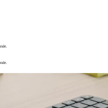
rale.
rale.