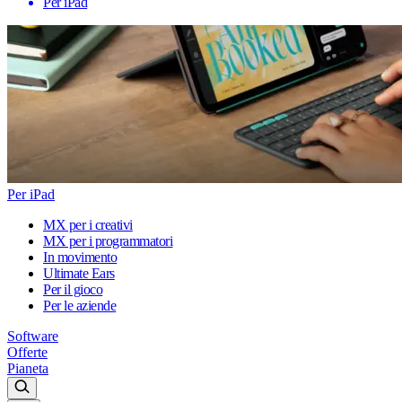
Per iPad
Per iPad
MX per i creativi
MX per i programmatori
In movimento
Ultimate Ears
Per il gioco
Per le aziende
Software
Offerte
Pianeta