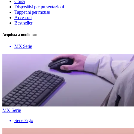
Corsa
Dispositivi per presentazioni
Tappetini per mouse
Accessori
Best seller
Acquista a modo tuo
MX Serie
MX Serie
Serie Ergo