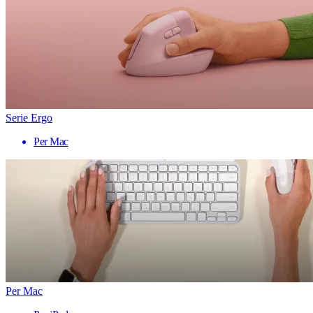
Serie Ergo
Per Mac
Per Mac