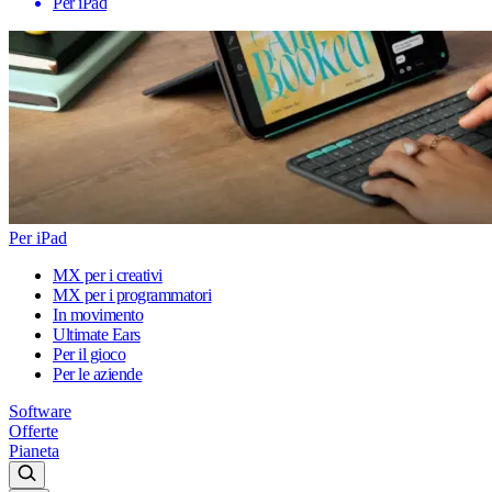
Per iPad
Per iPad
MX per i creativi
MX per i programmatori
In movimento
Ultimate Ears
Per il gioco
Per le aziende
Software
Offerte
Pianeta