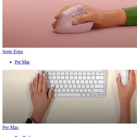
Serie Ergo
Per Mac
Per Mac