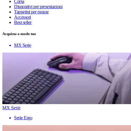
Corsa
Dispositivi per presentazioni
Tappetini per mouse
Accessori
Best seller
Acquista a modo tuo
MX Serie
MX Serie
Serie Ergo