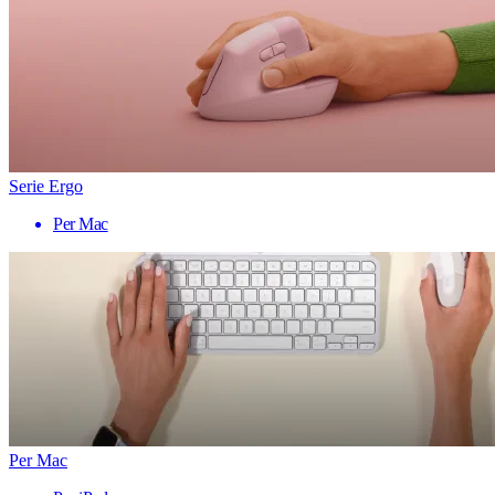
Serie Ergo
Per Mac
Per Mac