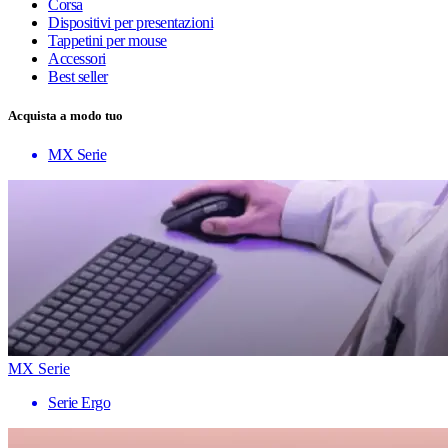
Corsa
Dispositivi per presentazioni
Tappetini per mouse
Accessori
Best seller
Acquista a modo tuo
MX Serie
MX Serie
Serie Ergo