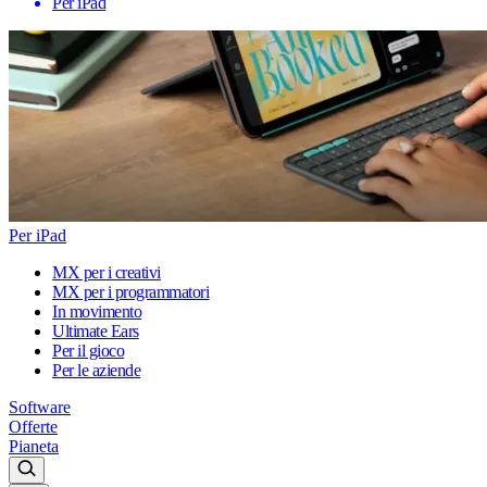
Per iPad
Per iPad
MX per i creativi
MX per i programmatori
In movimento
Ultimate Ears
Per il gioco
Per le aziende
Software
Offerte
Pianeta