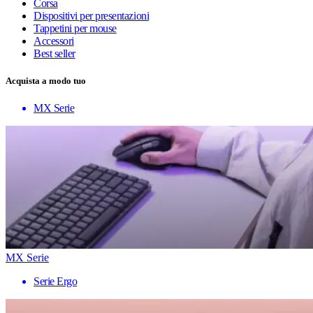
Corsa
Dispositivi per presentazioni
Tappetini per mouse
Accessori
Best seller
Acquista a modo tuo
MX Serie
MX Serie
Serie Ergo