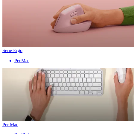
Serie Ergo
Per Mac
Per Mac