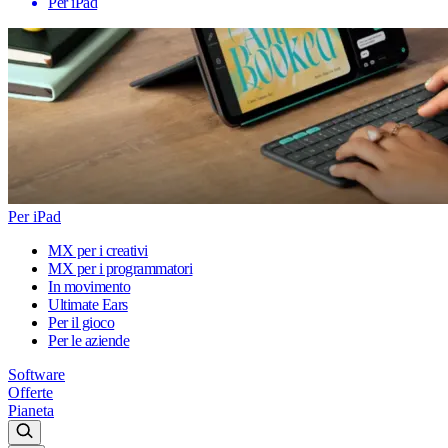
Per iPad
Per iPad
MX per i creativi
MX per i programmatori
In movimento
Ultimate Ears
Per il gioco
Per le aziende
Software
Offerte
Pianeta