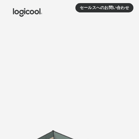
会
セールスへのお問い合わせ
議
室
構
成
ツ
ー
ル