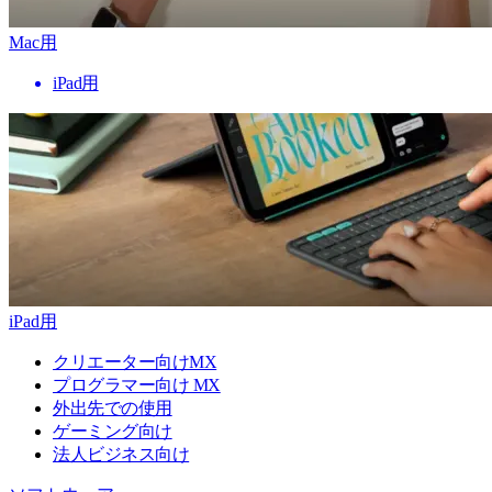
Mac用
iPad用
iPad用
クリエーター向けMX
プログラマー向け MX
外出先での使用
ゲーミング向け
法人ビジネス向け