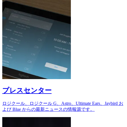
プレスセンター
ロジクール、ロジクール G、Astro、Ultimate Ears、Jaybird お
よび Blue からの最新ニュースの情報源です。