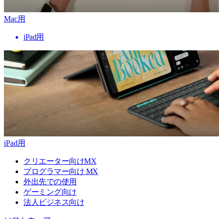
Mac用
iPad用
iPad用
クリエーター向けMX
プログラマー向け MX
外出先での使用
ゲーミング向け
法人ビジネス向け