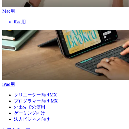
Mac用
iPad用
iPad用
クリエーター向けMX
プログラマー向け MX
外出先での使用
ゲーミング向け
法人ビジネス向け