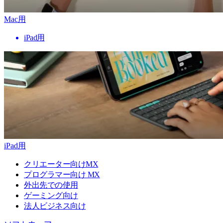
Mac用
iPad用
iPad用
クリエーター向けMX
プログラマー向け MX
外出先での使用
ゲーミング向け
法人ビジネス向け